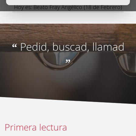
Hoy es: Beato Fray Angélico (18 de Febrero)
Pedid, buscad, llamad
“
”
Primera lectura