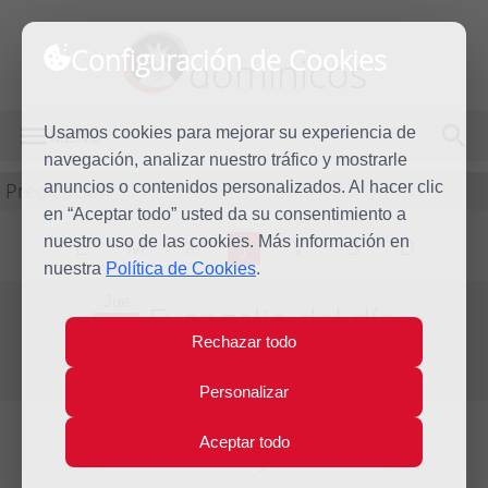
Configuración de Cookies
dominicos
Usamos cookies para mejorar su experiencia de
MENÚ
navegación, analizar nuestro tráfico y mostrarle
Predicación
anuncios o contenidos personalizados. Al hacer clic
en “Aceptar todo” usted da su consentimiento a
nuestro uso de las cookies. Más información en
L
M
X
J
V
S
D
nuestra
Política de Cookies
.
Jue
Evangelio del día
18
Rechazar todo
Feb
Primera Semana de Cuaresma
2016
Personalizar
Aceptar todo
Lecturas del día y comentario