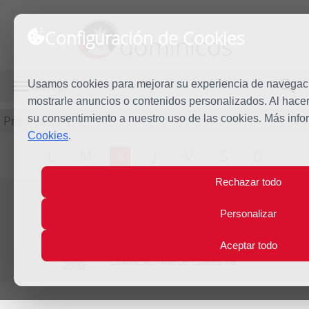
Configuración de Cookies
dominicos
Usamos cookies para mejorar su experiencia de navegación
MENÚ
mostrarle anuncios o contenidos personalizados. Al hacer 
Predicación
su consentimiento a nuestro uso de las cookies. Más inf
Cookies
.
L
M
X
J
V
S
D
Rechazar todo
Personalizar
Evangelio del día
Mié
25
Aceptar todo
Mar
Cuarta Semana de Cuaresma
2009