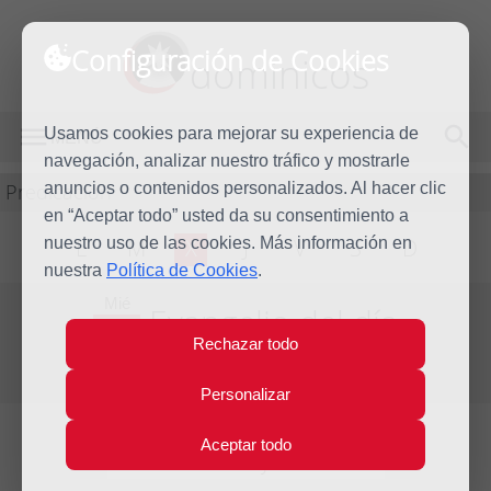
Configuración de Cookies
dominicos
Usamos cookies para mejorar su experiencia de
MENÚ
navegación, analizar nuestro tráfico y mostrarle
Predicación
anuncios o contenidos personalizados. Al hacer clic
en “Aceptar todo” usted da su consentimiento a
nuestro uso de las cookies. Más información en
L
M
X
J
V
S
D
nuestra
Política de Cookies
.
Mié
Evangelio del día
25
Rechazar todo
Mar
Cuarta semana de Cuaresma
2020
Personalizar
Aceptar todo
Lecturas del día y comentario