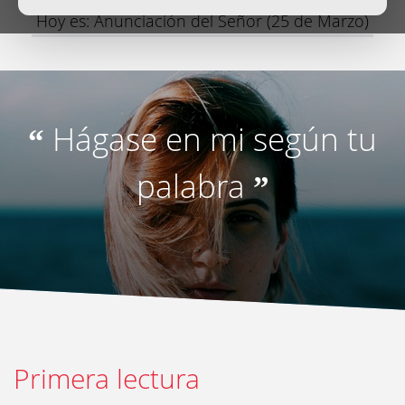
Hoy es: Anunciación del Señor (25 de Marzo)
Hágase en mi según tu
“
palabra
”
Primera lectura