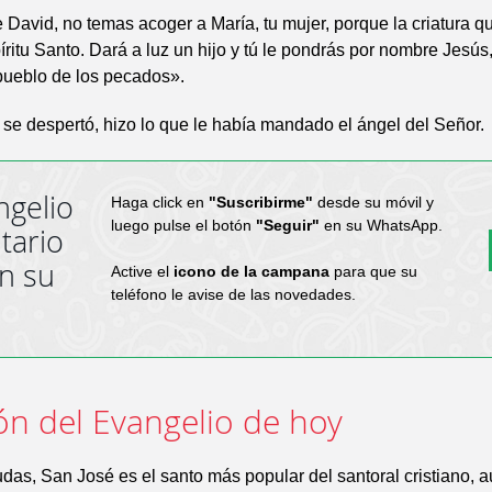
e David, no temas acoger a María, tu mujer, porque la criatura q
íritu Santo. Dará a luz un hijo y tú le pondrás por nombre Jesús
pueblo de los pecados».
e despertó, hizo lo que le había mandado el ángel del Señor.
ngelio
Haga click en
"Suscribirme"
desde su móvil y
luego pulse el botón
"Seguir"
en su WhatsApp.
tario
en su
Active el
icono de la campana
para que su
teléfono le avise de las novedades.
ón del Evangelio de hoy
udas, San José es el santo más popular del santoral cristiano, 