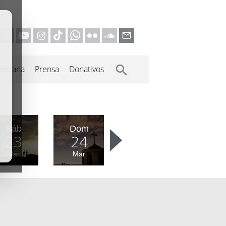
inicana
Prensa
Donativos
Sáb
Dom
23
24
Mar
Mar