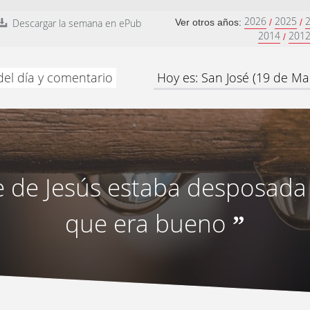
2026
2025
Descargar la semana en ePub
Ver otros años:
/
/
2014
201
/
del día y comentario
Hoy es: San José (19 de Ma
 de Jesús estaba desposada
que era bueno
”