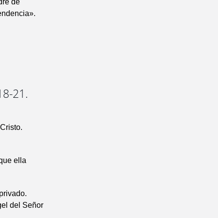
dre de
endencia».
18-21.
Cristo.
que ella
privado.
gel del Señor