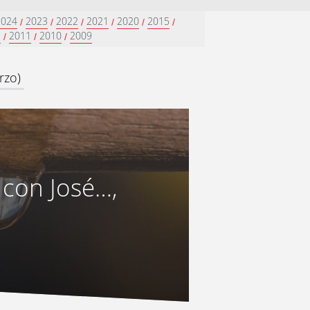
2024
2023
2022
2021
2020
2015
/
/
/
/
/
/
2
2011
2010
2009
/
/
/
rzo)
 con José…,