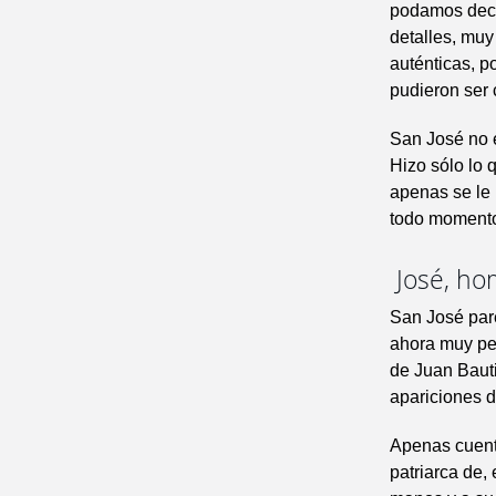
podamos deci
detalles, muy
auténticas, p
pudieron ser 
San José no 
Hizo sólo lo 
apenas se le 
todo momento 
José, ho
San José pare
ahora muy pe
de Juan Bauti
apariciones 
Apenas cuenta
patriarca de,