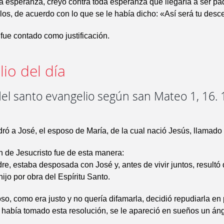
 esperanza, creyó contra toda esperanza que llegaría a ser pa
s, de acuerdo con lo que se le había dicho: «Así será tu desc
 fue contado como justificación.
io del día
el santo evangelio según san Mateo 1, 16. 
ó a José, el esposo de María, de la cual nació Jesús, llamado 
 de Jesucristo fue de esta manera:
re, estaba desposada con José y, antes de vivir juntos, resultó 
ijo por obra del Espíritu Santo.
so, como era justo y no quería difamarla, decidió repudiarla en 
había tomado esta resolución, se le apareció en sueños un án