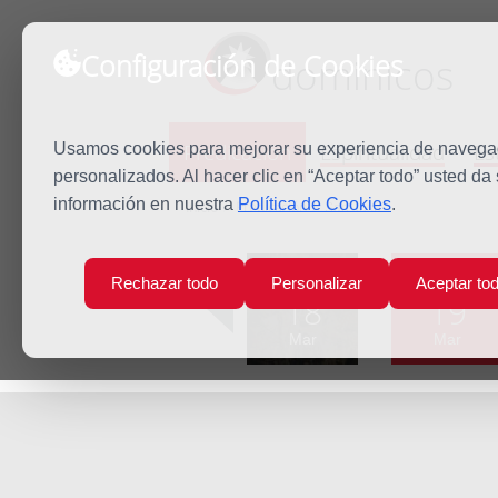
Configuración de Cookies
dominicos
Predicación
Espiritualidad
Es
Usamos cookies para mejorar su experiencia de navegaci
personalizados. Al hacer clic en “Aceptar todo” usted da
información en nuestra
Política de Cookies
.
Inicio
Predicación
San José
Lun
Mar
Rechazar todo
Personalizar
Aceptar to
18
19
Mar
Mar