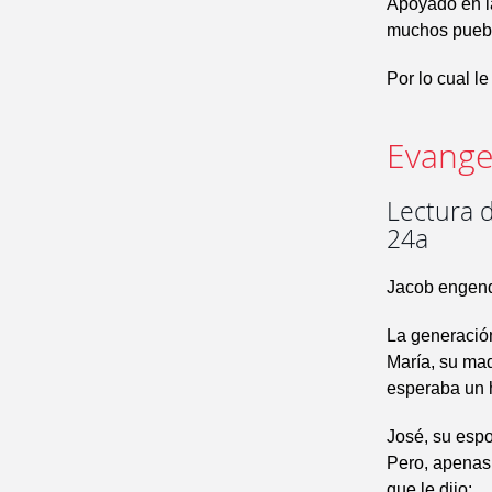
Apoyado en la
muchos pueblo
Por lo cual le
Evangel
Lectura d
24a
Jacob engendr
La generación
María, su mad
esperaba un h
José, su espo
Pero, apenas 
que le dijo: