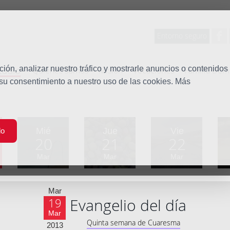
Entorno seguro
tudio
ón, analizar nuestro tráfico y mostrarle anuncios o contenidos
Quiénes somos
Misión
Vocaciones
Familia Dom
 su consentimiento a nuestro uso de las cookies. Más
Mié
Jue
Vie
do
20
21
22
Mar
Mar
Mar
Mar
Evangelio del día
19
Mar
Quinta semana de Cuaresma
2013