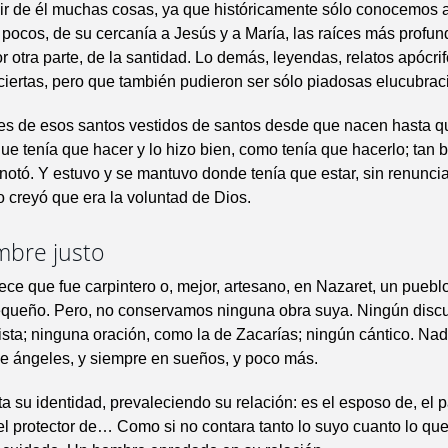
r de él muchas cosas, ya que históricamente sólo conocemos 
 pocos, de su cercanía a Jesús y a María, las raíces más profun
or otra parte, de la santidad. Lo demás, leyendas, relatos apócri
ciertas, pero que también pudieron ser sólo piadosas elucubrac
es de esos santos vestidos de santos desde que nacen hasta 
que tenía que hacer y lo hizo bien, como tenía que hacerlo; tan 
notó. Y estuvo y se mantuvo donde tenía que estar, sin renuncia
creyó que era la voluntad de Dios.
mbre justo
ce que fue carpintero o, mejor, artesano, en Nazaret, un puebl
queño. Pero, no conservamos ninguna obra suya. Ningún discu
sta; ninguna oración, como la de Zacarías; ningún cántico. Na
de ángeles, y siempre en sueños, y poco más.
 su identidad, prevaleciendo su relación: es el esposo de, el p
 el protector de… Como si no contara tanto lo suyo cuanto lo que