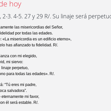
de hoy
 2-3. 4-5. 27 y 29 R/. Su linaje será perpetu
amente las misericordias del Señor,
fidelidad por todas las edades.
: «La misericordia es un edificio eterno»,
elo has afianzado tu fidelidad. R/.
ianza con mi elegido,
id, mi siervo:
 linaje perpetuo,
trono para todas las edades». R/.
á: “Tú eres mi padre,
oca salvadora”.
 eternamente mi favor,
on él será estable. R/.