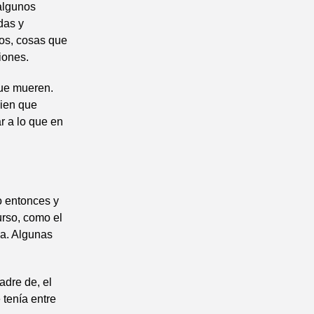
algunos
das y
fos, cosas que
iones.
que mueren.
bien que
r a lo que en
o entonces y
rso, como el
da. Algunas
adre de, el
 tenía entre