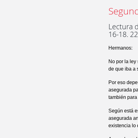
Segund
Lectura d
16-18. 22
Hermanos:
No por la ley
de que iba a 
Por eso depen
asegurada par
también para 
Según está es
asegurada ant
existencia lo 