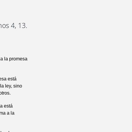
os 4, 13.
cia la promesa
esa está
a ley, sino
tros.
a está
ma a la