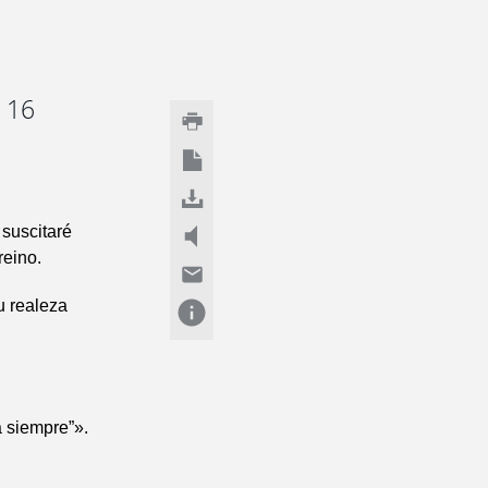
. 16
 suscitaré
reino.
u realeza
a siempre”».