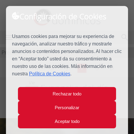
Configuración de Cookies
dominicos
Usamos cookies para mejorar su experiencia de
MENÚ
navegación, analizar nuestro tráfico y mostrarle
Predicación
anuncios o contenidos personalizados. Al hacer clic
en “Aceptar todo” usted da su consentimiento a
nuestro uso de las cookies. Más información en
L
M
X
J
V
S
D
nuestra
Política de Cookies
.
Vie
Evangelio del día
20
Rechazar todo
May
Cuarta Semana de Pascua
2011
Personalizar
Aceptar todo