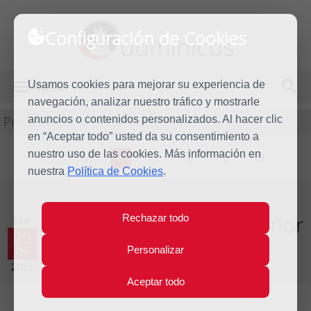
Configuración de Cookies
dominicos
Usamos cookies para mejorar su experiencia de
MENÚ
navegación, analizar nuestro tráfico y mostrarle
Predicación
anuncios o contenidos personalizados. Al hacer clic
en “Aceptar todo” usted da su consentimiento a
nuestro uso de las cookies. Más información en
L
M
X
J
V
S
D
nuestra
Política de Cookies
.
Homilía Natividad del Señor
Rechazar todo
Mié
25
Personalizar
Dic
Año litúrgico 2013 - 2014 - (Ciclo A)
2013
Aceptar todo