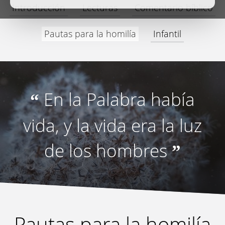
Introducción
Lecturas
Comentario bíblico
Pautas para la homilía
Infantil
En la Palabra había
“
vida, y la vida era la luz
de los hombres
”
Pautas para la homilía