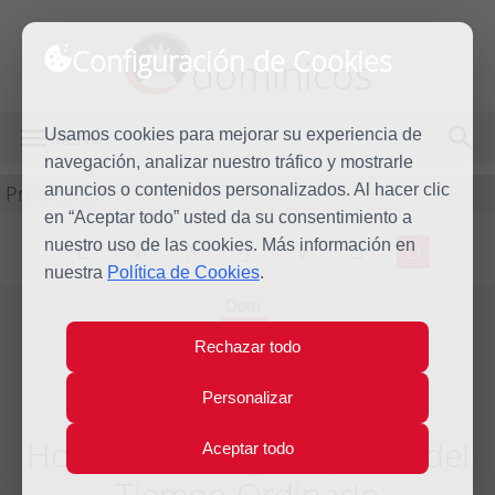
Configuración de Cookies
dominicos
Usamos cookies para mejorar su experiencia de
MENÚ
navegación, analizar nuestro tráfico y mostrarle
Predicación
anuncios o contenidos personalizados. Al hacer clic
en “Aceptar todo” usted da su consentimiento a
nuestro uso de las cookies. Más información en
L
M
X
J
V
S
D
nuestra
Política de Cookies
.
Dom
22
Rechazar todo
Feb
2009
Personalizar
Homilía Domingo séptimo del
Aceptar todo