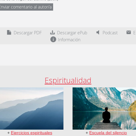
Enviar comentario al autor/a
Descargar PDF
Descargar ePub
Podcast
En
Información
Espiritualidad
+
Ejercicios espirituales
+
Escuela del silencio