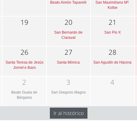
Beato Aimón Taparelli
San Maximiliano Mª.
Kolbe
19
20
21
San Bernardo de
San Pío X
Claraval
26
27
28
Santa Teresa de Jesús
Santa Mónica
San Agustín de Hipona
Jornet e Ibars
2
3
4
Beato Guala de
San Gregorio Magno
Bérgamo
Ir al histórico