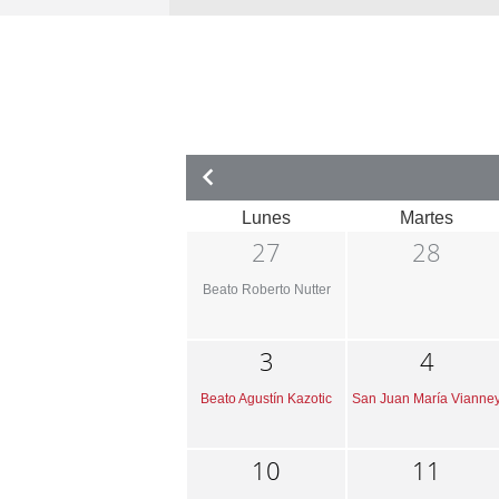
Lunes
Martes
27
28
Beato Roberto Nutter
3
4
Beato Agustín Kazotic
San Juan María Vianne
10
11