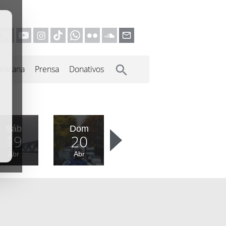
inicana
Prensa
Donativos
Sáb
Dom
19
20
Abr
Abr