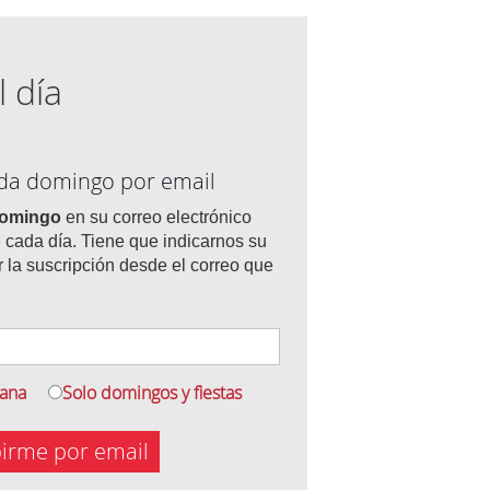
l día
ada domingo por email
domingo
en su correo electrónico
 cada día. Tiene que indicarnos su
r la suscripción desde el correo que
mana
Solo domingos y fiestas
birme por email