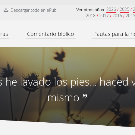
2026
2025
Descargar todo en ePub
Ver otros años:
/
/
2018
2017
2016
201
/
/
/
ras
Comentario bíblico
Pautas para la h
s he lavado los pies... haced 
mismo
”