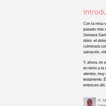
Introdu
Con la misa v
pasado más de
Semana Santa
dolor -el dol
culminará con
salvación, vid
Y, ahora, en 
en torno a l
atentos, muy 
testamento. É
entonces allí
Fr. 
Conven