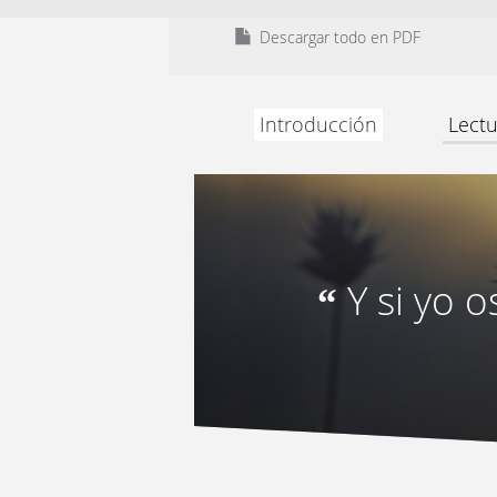
Descargar todo en PDF
Introducción
Lectu
Y si yo o
“