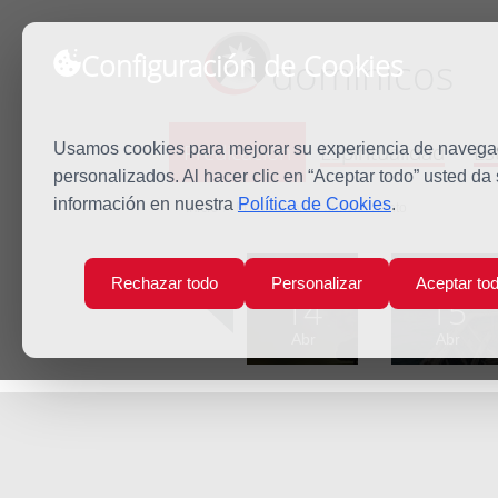
Configuración de Cookies
dominicos
Predicación
Espiritualidad
Es
Usamos cookies para mejorar su experiencia de navegaci
personalizados. Al hacer clic en “Aceptar todo” usted da
información en nuestra
Política de Cookies
.
Inicio
Predicación
Jueves Santo
Lun
Mar
Rechazar todo
Personalizar
Aceptar to
14
15
Abr
Abr