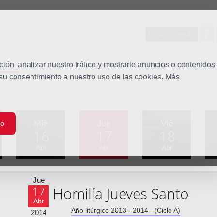
Entorno seguro
tudio
ón, analizar nuestro tráfico y mostrarle anuncios o contenidos
Quiénes somos
Misión
Vocaciones
Familia Dom
 su consentimiento a nuestro uso de las cookies. Más
Mié
Jue
Vie
do
16
17
18
Abr
Abr
Abr
Jue
Homilía Jueves Santo
17
Abr
Año litúrgico 2013 - 2014 - (Ciclo A)
2014