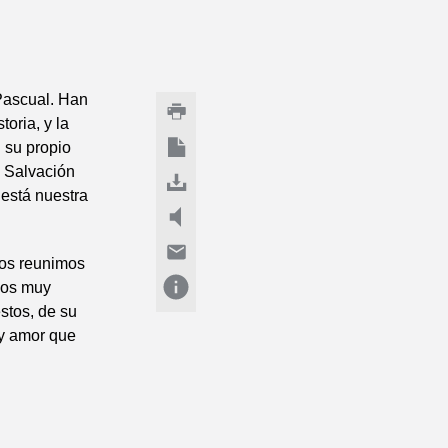
 Pascual. Han
oria, y la
 su propio
e Salvación
 está nuestra
 nos reunimos
mos muy
stos, de su
 y amor que