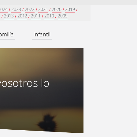
2024
2023
2022
2021
2020
2019
/
/
/
/
/
/
5
2013
2012
2011
2010
2009
/
/
/
/
/
omilía
Infantil
vosotros lo