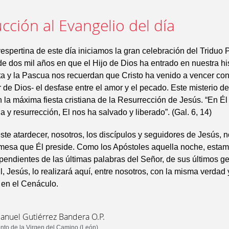
cción al Evangelio del día
espertina de este día iniciamos la gran celebración del Triduo
 dos mil años en que el Hijo de Dios ha entrado en nuestra hist
 y la Pascua nos recuerdan que Cristo ha venido a vencer con
or de Dios- el desfase entre el amor y el pecado. Este misterio d
 la máxima fiesta cristiana de la Resurrección de Jesús. “En Él
a y resurrección, El nos ha salvado y liberado”. (Gal. 6, 14)
este atardecer, nosotros, los discípulos y seguidores de Jesús,
a mesa que Él preside. Como los Apóstoles aquella noche, esta
pendientes de las últimas palabras del Señor, de sus últimos ge
l, Jesús, lo realizará aquí, entre nosotros, con la misma verdad
, en el Cenáculo.
Manuel Gutiérrez Bandera O.P.
to de la Virgen del Camino (León)