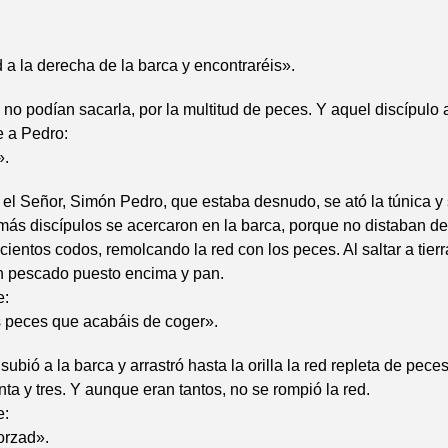
 a la derecha de la barca y encontraréis».
 no podían sacarla, por la multitud de peces. Y aquel discípulo
e a Pedro:
».
a el Señor, Simón Pedro, que estaba desnudo, se ató la túnica y
ás discípulos se acercaron en la barca, porque no distaban de
ientos codos, remolcando la red con los peces. Al saltar a tier
n pescado puesto encima y pan.
e:
s peces que acabáis de coger».
ubió a la barca y arrastró hasta la orilla la red repleta de pece
nta y tres. Y aunque eran tantos, no se rompió la red.
e:
orzad».