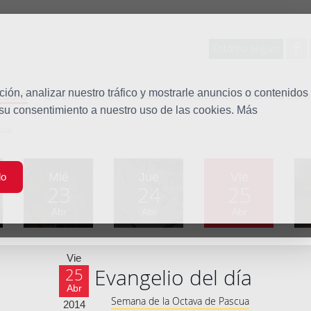
Entorno seguro
tudio
ón, analizar nuestro tráfico y mostrarle anuncios o contenidos
Quiénes somos
Misión
Vocaciones
Familia Dom
 su consentimiento a nuestro uso de las cookies. Más
scua
Mié
Jue
Vie
do
23
24
25
Abr
Abr
Abr
Vie
Evangelio del día
25
Abr
Semana de la Octava de Pascua
2014