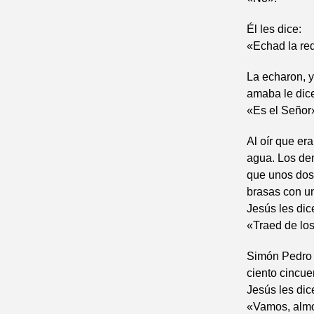
Él les dice:
«Echad la red
La echaron, y
amaba le dic
«Es el Señor
Al oír que er
agua. Los dem
que unos dosc
brasas con u
Jesús les dic
«Traed de lo
Simón Pedro s
ciento cincue
Jesús les dic
«Vamos, alm