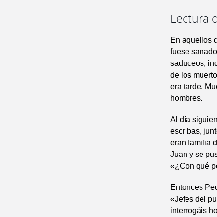
Lectura d
En aquellos d
fuese sanado,
saduceos, in
de los muerto
era tarde. Mu
hombres.
Al día siguie
escribas, jun
eran familia 
Juan y se pus
«¿Con qué po
Entonces Pedr
«Jefes del pu
interrogáis h