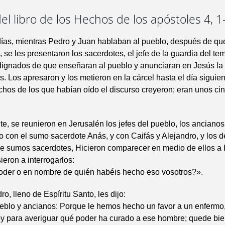
el libro de los Hechos de los apóstoles 4, 1
ías, mientras Pedro y Juan hablaban al pueblo, después de que 
 se les presentaron los sacerdotes, el jefe de la guardia del tem
dignados de que enseñaran al pueblo y anunciaran en Jesús la 
s. Los apresaron y los metieron en la cárcel hasta el día siguie
chos de los que habían oído el discurso creyeron; eran unos cin
nte, se reunieron en Jerusalén los jefes del pueblo, los ancianos
to con el sumo sacerdote Anás, y con Caifás y Alejandro, y los
de sumos sacerdotes, Hicieron comparecer en medio de ellos a 
ieron a interrogarlos:
der o en nombre de quién habéis hecho eso vosotros?».
o, lleno de Espíritu Santo, les dijo:
eblo y ancianos: Porque le hemos hecho un favor a un enfermo
oy para averiguar qué poder ha curado a ese hombre; quede bie