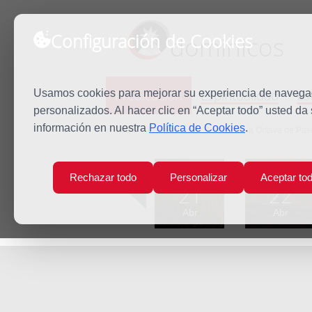
Configuración de Cookies
dominicos
Predicación
Espiritualidad
Es
Usamos cookies para mejorar su experiencia de navegaci
personalizados. Al hacer clic en “Aceptar todo” usted da
información en nuestra
Política de Cookies
.
Inicio
Predicación
Viernes de la Octava de Pa
Lun
Mar
Rechazar todo
Personalizar
Aceptar to
21
22
Abr
Abr