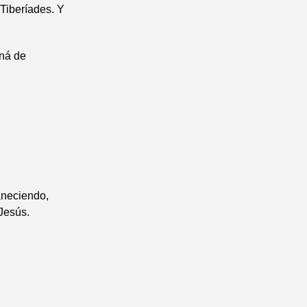
 Tiberíades. Y
aná de
aneciendo,
 Jesús.