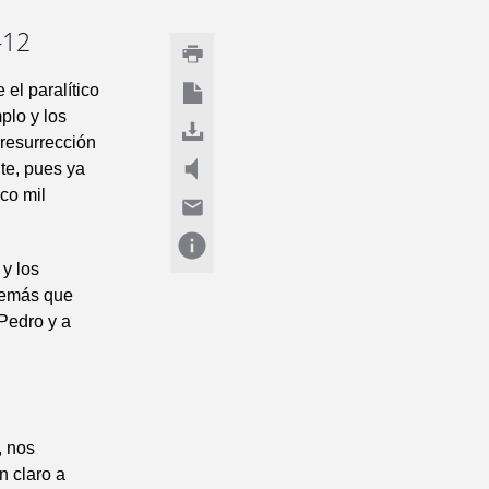
-12
el paralítico
plo y los
resurrección
nte, pues ya
co mil
 y los
 demás que
Pedro y a
, nos
n claro a