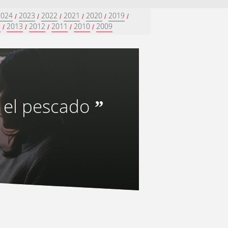
2024
2023
2022
2021
2020
2019
/
/
/
/
/
/
5
2013
2012
2011
2010
2009
/
/
/
/
/
o el pescado
”