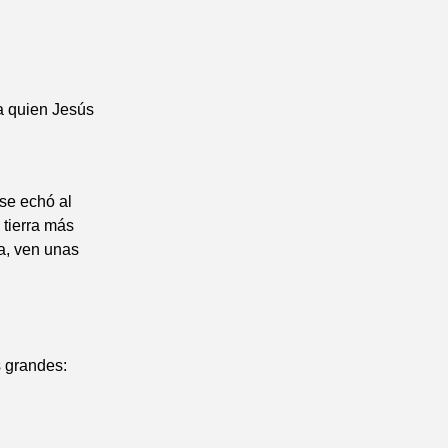
 a quien Jesús
 se echó al
 tierra más
ra, ven unas
s grandes: