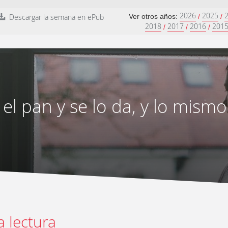
2026
2025
Descargar la semana en ePub
Ver otros años:
/
/
2018
2017
2016
201
/
/
/
el pan y se lo da, y lo mism
a lectura