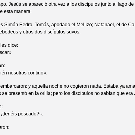
po, Jesús se apareció otra vez a los discípulos junto al lago de
de esta manera:
os Simón Pedro, Tomás, apodado el Mellizo; Natanael, el de C
Zebedeos y otros dos discípulos suyos.
les dice:
scar».
an:
én nosotros contigo».
e embarcaron; y aquella noche no cogieron nada. Estaba ya am
se presentó en la orilla; pero los discípulos no sabían que era
e:
¿tenéis pescado?».
aron: