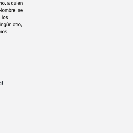
no, a quien
e Nombre, se
 los
ingún otro,
amos
ar