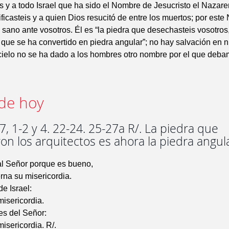
s y a todo Israel que ha sido el Nombre de Jesucristo el Nazare
ificasteis y a quien Dios resucitó de entre los muertos; por est
 sano ante vosotros. Él es “la piedra que desechasteis vosotros,
y que se ha convertido en piedra angular”; no hay salvación en n
cielo no se ha dado a los hombres otro nombre por el que deb
de hoy
, 1-2 y 4. 22-24. 25-27a R/. La piedra que
n los arquitectos es ahora la piedra angul
al Señor porque es bueno,
rna su misericordia.
de Israel:
misericordia.
les del Señor:
misericordia. R/.