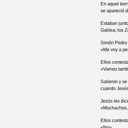
En aquel tiem
se apareció 
Estaban junt
Galilea; los 
Simón Pedro 
«Me voy a pe
Ellos contest
«Vamos tambi
Salieron y s
cuando Jesús 
Jesús les dic
«Muchachos, 
Ellos contest
«No».