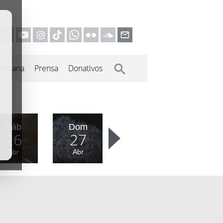
inicana
Prensa
Donativos
Sáb
Dom
26
27
Abr
Abr