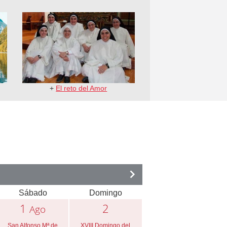
+
El reto del Amor
Sábado
Domingo
1
2
Ago
San Alfonso Mª de
XVIII Domingo del