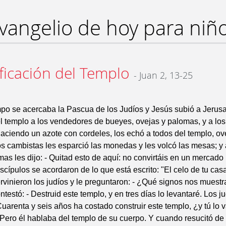
vangelio de hoy para niñ
ificación del Templo
- Juan 2, 13-25
po se acercaba la Pascua de los Judíos y Jesús subió a Jerusa
l templo a los vendedores de bueyes, ovejas y palomas, y a lo
haciendo un azote con cordeles, los echó a todos del templo, ov
os cambistas les esparció las monedas y les volcó las mesas; y 
as les dijo: - Quitad esto de aquí: no convirtáis en un mercado
scípulos se acordaron de lo que está escrito: "El celo de tu ca
rvinieron los judíos y le preguntaron: - ¿Qué signos nos muestr
testó: - Destruid este templo, y en tres días lo levantaré. Los j
 Cuarenta y seis años ha costado construir este templo, ¿y tú lo 
 Pero él hablaba del templo de su cuerpo. Y cuando resucitó de 