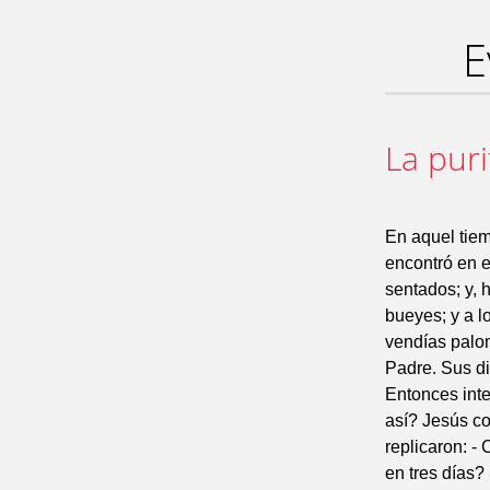
E
La pur
En aquel tiem
encontró en e
sentados; y, 
bueyes; y a l
vendías palom
Padre. Sus di
Entonces inte
así? Jesús con
replicaron: -
en tres días?