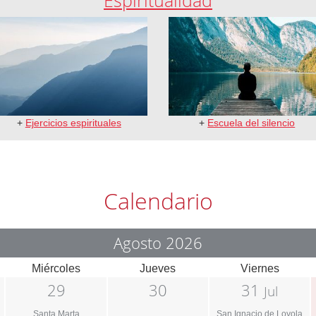
Espiritualidad
+
Ejercicios espirituales
+
Escuela del silencio
Calendario
Agosto 2026
Miércoles
Jueves
Viernes
29
30
31
Jul
Santa Marta
San Ignacio de Loyola