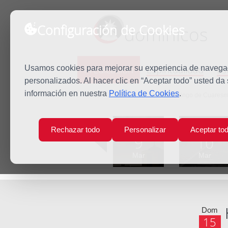
Configuración de Cookies
dominicos
Predicación
Espiritualidad
Es
Usamos cookies para mejorar su experiencia de navegaci
personalizados. Al hacer clic en “Aceptar todo” usted da
información en nuestra
Política de Cookies
.
Inicio
Predicación
Tercer Domingo de Cuares
Lun
Mar
Rechazar todo
Personalizar
Aceptar to
9
10
Mar
Mar
Dom
15