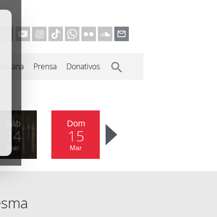
inicana
Prensa
Donativos
Sáb
Dom
14
15
Mar
Mar
esma