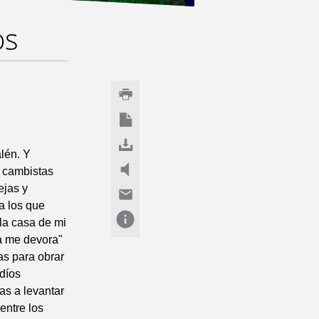
os
lén. Y
s cambistas
ejas y
a los que
 la casa de mi
sa me devora"
as para obrar
udíos
vas a levantar
entre los