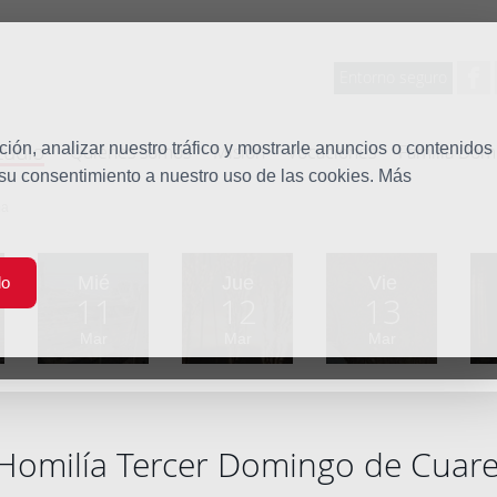
Entorno seguro
tudio
ón, analizar nuestro tráfico y mostrarle anuncios o contenidos
Quiénes somos
Misión
Vocaciones
Familia Dom
 su consentimiento a nuestro uso de las cookies. Más
ma
Mié
Jue
Vie
do
11
12
13
Mar
Mar
Mar
Homilía Tercer Domingo de Cuar