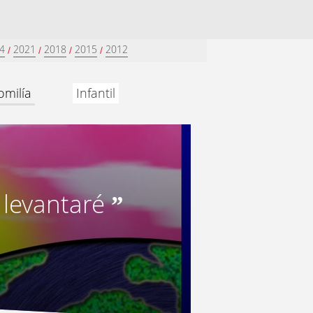
4
2021
2018
2015
2012
/
/
/
/
omilía
Infantil
 levantaré
”