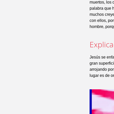
muertos, los d
palabra que h
muchos creye
con ellos, po
hombre, porq
Explic
Jesús se enf
gran superfic
arrojando por
lugar es de o