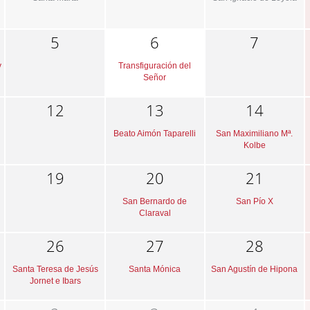
5
6
7
y
Transfiguración del
Señor
12
13
14
Beato Aimón Taparelli
San Maximiliano Mª.
Kolbe
19
20
21
San Bernardo de
San Pío X
Claraval
26
27
28
Santa Teresa de Jesús
Santa Mónica
San Agustín de Hipona
Jornet e Ibars