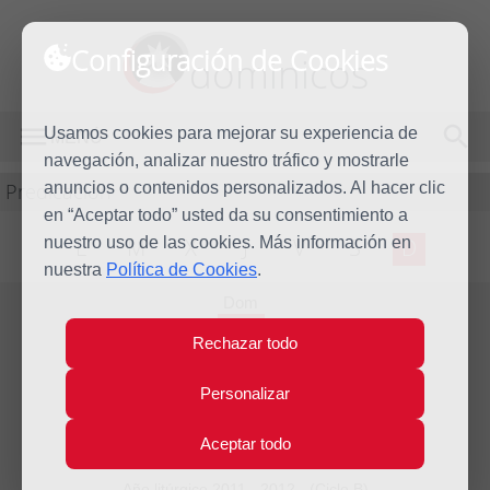
Configuración de Cookies
dominicos
Usamos cookies para mejorar su experiencia de
MENÚ
navegación, analizar nuestro tráfico y mostrarle
Predicación
anuncios o contenidos personalizados. Al hacer clic
en “Aceptar todo” usted da su consentimiento a
nuestro uso de las cookies. Más información en
L
M
X
J
V
S
D
nuestra
Política de Cookies
.
Dom
11
Rechazar todo
Mar
2012
Homilía III Domingo de
Personalizar
Cuaresma
Aceptar todo
Año litúrgico 2011 - 2012 - (Ciclo B)