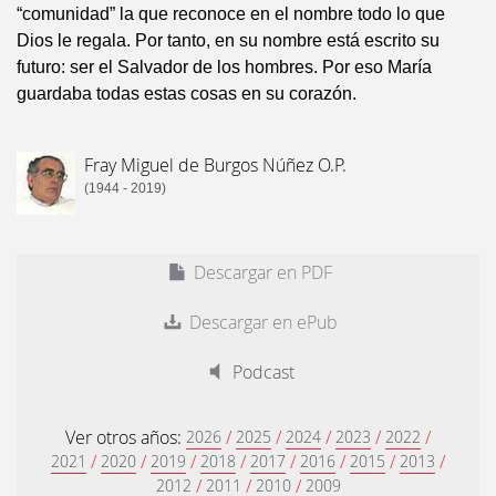
“comunidad” la que reconoce en el nombre todo lo que
Dios le regala. Por tanto, en su nombre está escrito su
futuro: ser el Salvador de los hombres. Por eso María
guardaba todas estas cosas en su corazón.
Fray Miguel de Burgos Núñez O.P.
(1944 - 2019)
Descargar en PDF
Descargar en ePub
Podcast
Ver otros años:
/
/
/
/
/
2026
2025
2024
2023
2022
/
/
/
/
/
/
/
/
2021
2020
2019
2018
2017
2016
2015
2013
/
/
/
2012
2011
2010
2009