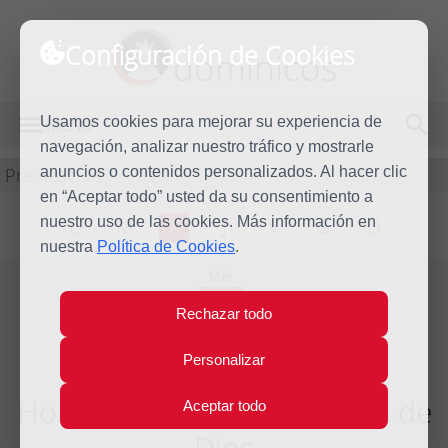
Configuración de Cookies
dominicos
Usamos cookies para mejorar su experiencia de
MENÚ
navegación, analizar nuestro tráfico y mostrarle
Predicación
anuncios o contenidos personalizados. Al hacer clic
en “Aceptar todo” usted da su consentimiento a
nuestro uso de las cookies. Más información en
L
M
X
J
V
S
D
nuestra
Política de Cookies
.
Mié
1
Rechazar todo
Ene
2014
Personalizar
Homilía Santa María, Madre de
Aceptar todo