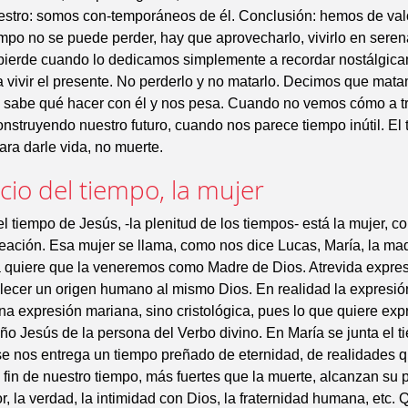
estro: somos con-temporáneos de él. Conclusión: hemos de val
empo no se puede perder, hay que aprovecharlo, vivirlo en seren
 pierde cuando lo dedicamos simplemente a recordar nostálgica
 vivir el presente. No perderlo y no matarlo. Decimos que mat
 sabe qué hacer con él y nos pesa. Cuando no vemos cómo a tr
nstruyendo nuestro futuro, cuando nos parece tiempo inútil. El
para darle vida, no muerte.
icio del tiempo, la mujer
del tiempo de Jesús, -la plenitud de los tiempos- está la mujer, c
creación. Esa mujer se llama, como nos dice Lucas, María, la ma
a quiere que la veneremos como Madre de Dios. Atrevida expre
lecer un origen humano al mismo Dios. En realidad la expresi
na expresión mariana, sino cristológica, pues lo que quiere exp
iño Jesús de la persona del Verbo divino. En María se junta el t
se nos entrega un tiempo preñado de eternidad, de realidades
l fin de nuestro tiempo, más fuertes que la muerte, alcanzan su p
or, la verdad, la intimidad con Dios, la fraternidad humana, etc. 