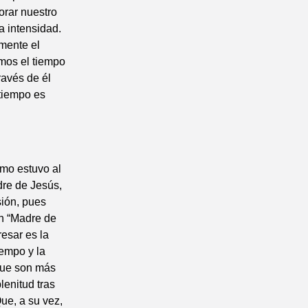
orar nuestro
a intensidad.
mente el
amos el tiempo
avés de él
 tiempo es
omo estuvo al
dre de Jesús,
sión, pues
ón “Madre de
resar es la
iempo y la
 que son más
lenitud tras
Que, a su vez,