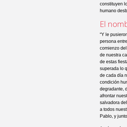
constituyen l
humano desbo
El nomb
“Y le pusiero
persona entre
comienzo del 
de nuestra ca
de estas fies
superada lo q
de cada día n
condición hum
degradante, 
afrontar nues
salvadora del
a todos nuest
Pablo, y junt