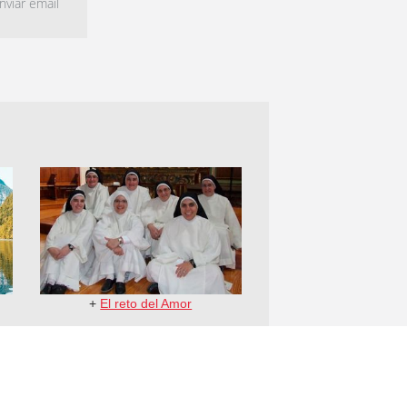
viar email
+
El reto del Amor