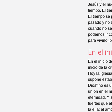
Jesús y el nu
tiempo. El ti
El tiempo se
pasado y no a
cuando no se
podemos ir co
para vivirlo, 
En el in
En el inicio 
inicio de la 
Hoy la Iglesi
supone estab
Dios” no es u
unión en el n
eternidad. Y 
fuertes que e
la ella: el am