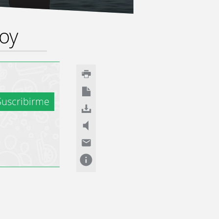
hoy
uscribirme