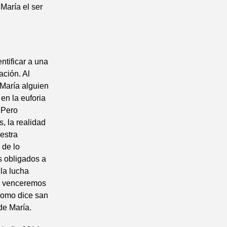
María el ser
ntificar a una
ación. Al
 María alguien
en la euforia
 Pero
, la realidad
estra
 de lo
s obligados a
 la lucha
in venceremos
 como dice san
de María.