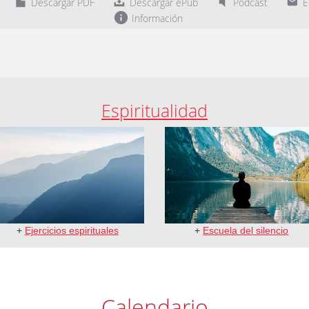
Descargar PDF
Descargar ePub
Podcast
En
Información
Espiritualidad
+
Ejercicios espirituales
+
Escuela del silencio
Calendario