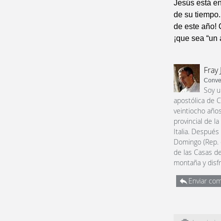
Jesús está en
de su tiempo.
de este año! 
¡que sea “un 
Fray 
Conve
Soy u
apostólica de C
veintiocho años
provincial de l
Italia. Después
Domingo (Rep. 
de las Casas de
montaña y disfr
Enviar com