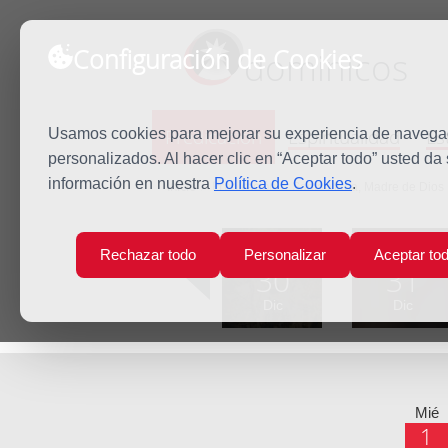
Configuración de Cookies
dominicos
Predicación
Espiritualidad
Es
Usamos cookies para mejorar su experiencia de navegaci
personalizados. Al hacer clic en “Aceptar todo” usted da
información en nuestra
Política de Cookies
.
Inicio
Predicación
Santa María, Madre de Dios
Lun
Mar
Rechazar todo
Personalizar
Aceptar to
30
31
Dic
Dic
Mié
1