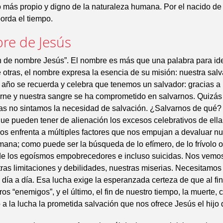
o más propio y digno de la naturaleza humana. Por el nacido de 
rda el tiempo.
re de Jesús
n de nombre Jesús”. El nombre es más que una palabra para ide
 otras, el nombre expresa la esencia de su misión: nuestra salv
año se recuerda y celebra que tenemos un salvador: gracias a
rne y nuestra sangre se ha comprometido en salvarnos. Quizás 
tas no sintamos la necesidad de salvación. ¿Salvarnos de qué?
ue pueden tener de alienación los excesos celebrativos de ellas
os enfrenta a múltiples factores que nos empujan a devaluar nu
ana; como puede ser la búsqueda de lo efímero, de lo frívolo o
de los egoísmos empobrecedores e incluso suicidas. Nos vemo
tras limitaciones y debilidades, nuestras miserias. Necesitamos
 día a día. Esa lucha exige la esperanzada certeza de que al f
ros “enemigos”, y el último, el fin de nuestro tiempo, la muerte,
o a la lucha la prometida salvación que nos ofrece Jesús el hijo 