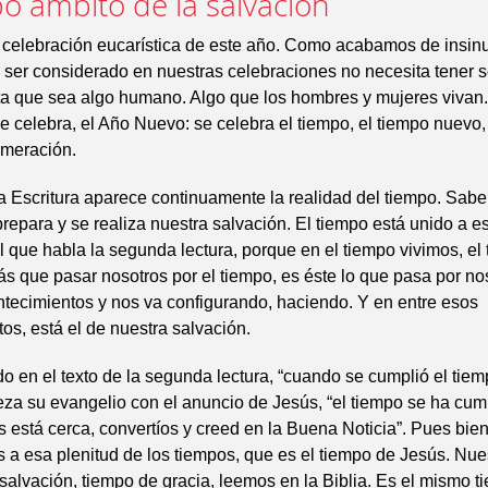
po ámbito de la salvación
a celebración eucarística de este año. Como acabamos de insin
ser considerado en nuestras celebraciones no necesita tener s
ta que sea algo humano. Algo que los hombres y mujeres vivan.
se celebra, el Año Nuevo: se celebra el tiempo, el tiempo nuevo
meración.
a Escritura aparece continuamente la realidad del tiempo. Sa
prepara y se realiza nuestra salvación. El tiempo está unido a e
l que habla la segunda lectura, porque en el tiempo vivimos, el
ás que pasar nosotros por el tiempo, es éste lo que pasa por no
tecimientos y nos va configurando, haciendo. Y en entre esos
os, está el de nuestra salvación.
o en el texto de la segunda lectura, “cuando se cumplió el tiem
a su evangelio con el anuncio de Jesús, “el tiempo se ha cump
 está cerca, convertíos y creed en la Buena Noticia”. Pues bien
a esa plenitud de los tiempos, que es el tiempo de Jesús. Nue
salvación, tiempo de gracia, leemos en la Biblia. Es el mismo t