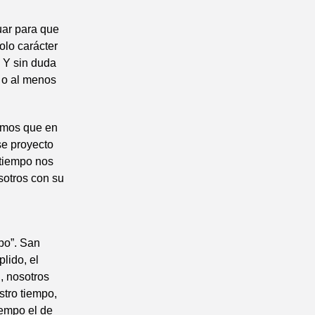
uar para que
olo carácter
 Y sin duda
, o al menos
bemos que en
se proyecto
 tiempo nos
sotros con su
po”. San
lido, el
, nosotros
stro tiempo,
iempo el de