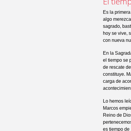
El tiem
Es la primer
algo merezca 
sagrado, bas
hoy se vive, 
con nueva nu
En la Sagrad
el tiempo se 
de rescate de
constituye. M
carga de acon
acontecimient
Lo hemos leíd
Marcos empiez
Reino de Dios
pertenecemos 
es tiempo de 