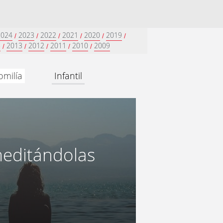
2024
2023
2022
2021
2020
2019
/
/
/
/
/
/
5
2013
2012
2011
2010
2009
/
/
/
/
/
omilía
Infantil
meditándolas