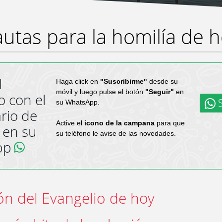
utas para la homilía de 
l
Haga click en
"Suscribirme"
desde su
móvil y luego pulse el botón
"Seguir"
en
o con el
S
su WhatsApp.
rio de
Active el
icono de la campana
para que
 en su
su teléfono le avise de las novedades.
pp
ón del Evangelio de hoy