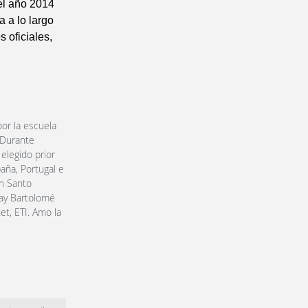
el año 2014
a a lo largo
 oficiales,
or la escuela
 Durante
elegido prior
aña, Portugal e
en Santo
ray Bartolomé
et, ETI. Amo la