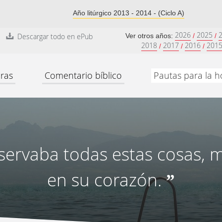
Año litúrgico 2013 - 2014 - (Ciclo A)
2026
2025
Descargar todo en ePub
Ver otros años:
/
/
2018
2017
2016
201
/
/
/
ras
Comentario bíblico
Pautas para la h
servaba todas estas cosas, 
en su corazón.
”