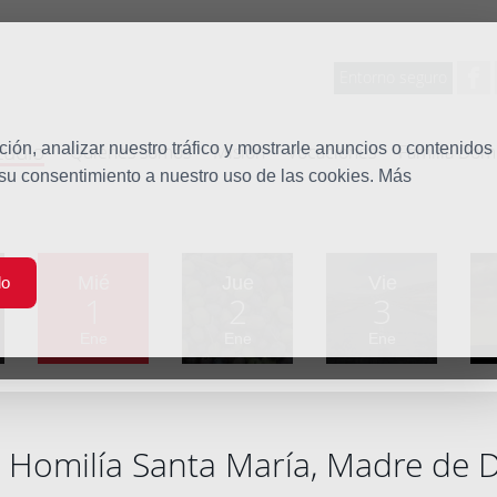
Entorno seguro
tudio
ón, analizar nuestro tráfico y mostrarle anuncios o contenidos
Quiénes somos
Misión
Vocaciones
Familia Dom
 su consentimiento a nuestro uso de las cookies. Más
Mié
Jue
Vie
do
1
2
3
Ene
Ene
Ene
Homilía Santa María, Madre de 