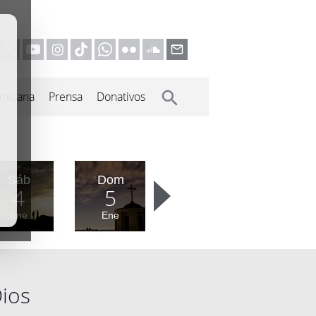
inicana
Prensa
Donativos
Sáb
Dom
4
5
Ene
Ene
Dios