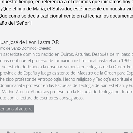
 nuestro tiempo, en referencia a él decimos que iniciamos hoy 
 ¡Que el hijo de María, el Salvador, esté presente en nuestra vid
Que como se decía tradicionalmente en al fechar los documentos
año del Señor”!
Juan José de León Lastra O.P.
nto de Santo Domingo (Oviedo)
n sacerdote dominico nacido en Quirós, Asturias. Después de mi paso p
orias continué el proceso de formación institucional hasta el año 1960.
 he estado dedicado a la enseñanza media en colegios de la Orden. Fui 
a provincia de España y luego asistente del Maestro de la Orden para Esp
 he sido profesor de Antropología, Hecho religioso y Teología espiritual 
dominicana) y profesor en las Escuelas de Teología de San Esteban, y F
 Madrid-Atocha. Ahora soy profesor en la Escuela de Teología por Intern
uto con la lectura de escritores consagrados.
entario al autor/a