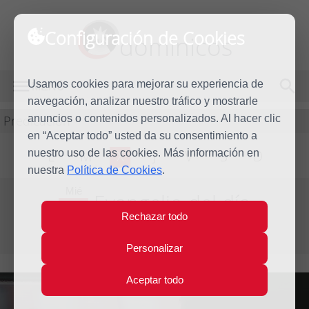
Configuración de Cookies
dominicos
Usamos cookies para mejorar su experiencia de
MENÚ
navegación, analizar nuestro tráfico y mostrarle
Predicación
anuncios o contenidos personalizados. Al hacer clic
en “Aceptar todo” usted da su consentimiento a
nuestro uso de las cookies. Más información en
L
M
X
J
V
S
D
nuestra
Política de Cookies
.
Mié
Evangelio del día
7
Rechazar todo
Mar
Segunda semana de Cuaresma
2012
Personalizar
Aceptar todo