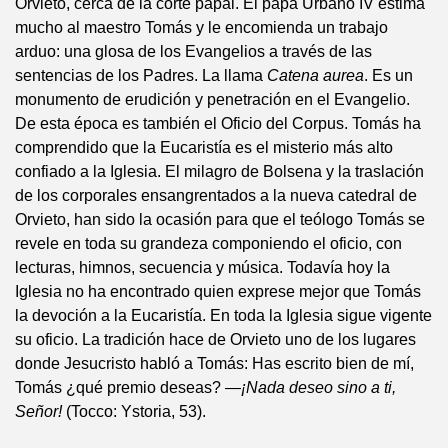
Orvieto, cerca de la corte papal. El papa Urbano IV estima
mucho al maestro Tomás y le encomienda un trabajo
arduo: una glosa de los Evangelios a través de las
sentencias de los Padres. La llama
Catena aurea
. Es un
monumento de erudición y penetración en el Evangelio.
De esta época es también el Oficio del Corpus. Tomás ha
comprendido que la Eucaristía es el misterio más alto
confiado a la Iglesia. El milagro de Bolsena y la traslación
de los corporales ensangrentados a la nueva catedral de
Orvieto, han sido la ocasión para que el teólogo Tomás se
revele en toda su grandeza componiendo el oficio, con
lecturas, himnos, secuencia y música. Todavía hoy la
Iglesia no ha encontrado quien exprese mejor que Tomás
la devoción a la Eucaristía. En toda la Iglesia sigue vigente
su oficio. La tradición hace de Orvieto uno de los lugares
donde Jesucristo habló a Tomás: Has escrito bien de mí,
Tomás ¿qué premio deseas? —
¡Nada deseo sino a ti,
Señor!
(Tocco: Ystoria, 53).