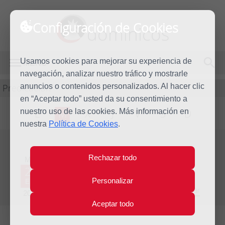
Configuración de Cookies
dominicos
Usamos cookies para mejorar su experiencia de
MENÚ
navegación, analizar nuestro tráfico y mostrarle
Predicación
anuncios o contenidos personalizados. Al hacer clic
en “Aceptar todo” usted da su consentimiento a
nuestro uso de las cookies. Más información en
L
M
X
J
V
S
D
nuestra
Política de Cookies
.
Evangelio del día
Rechazar todo
Mar
28
Personalizar
Ene
Tercera Semana del Tiempo Ordinario - Año Par
2014
Aceptar todo