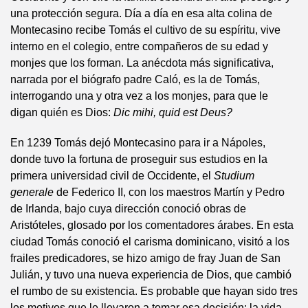
una protección segura. Día a día en esa alta colina de
Montecasino recibe Tomás el cultivo de su espíritu, vive
interno en el colegio, entre compañeros de su edad y
monjes que los forman. La anécdota más significativa,
narrada por el biógrafo padre Caló, es la de Tomás,
interrogando una y otra vez a los monjes, para que le
digan quién es Dios:
Dic mihi, quid est Deus?
En 1239 Tomás dejó Montecasino para ir a Nápoles,
donde tuvo la fortuna de proseguir sus estudios en la
primera universidad civil de Occidente, el
Studium
generale
de Federico II, con los maestros Martín y Pedro
de Irlanda, bajo cuya dirección conoció obras de
Aristóteles, glosado por los comentadores árabes. En esta
ciudad Tomás conoció el carisma dominicano, visitó a los
frailes predicadores, se hizo amigo de fray Juan de San
Julián, y tuvo una nueva experiencia de Dios, que cambió
el rumbo de su existencia. Es probable que hayan sido tres
los motivos que le llevaron a tomar esa decisión: la vida