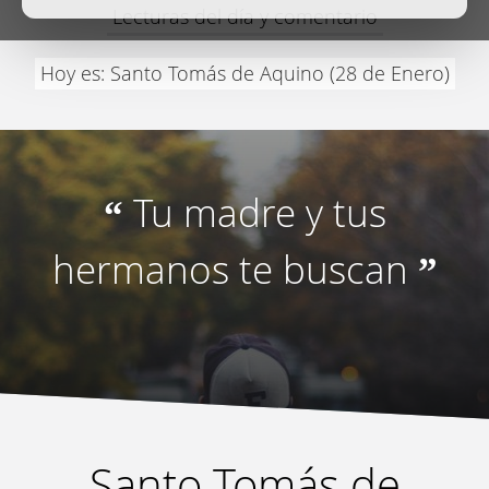
Lecturas del día y comentario
Hoy es: Santo Tomás de Aquino (28 de Enero)
Tu madre y tus
“
hermanos te buscan
”
Santo Tomás de