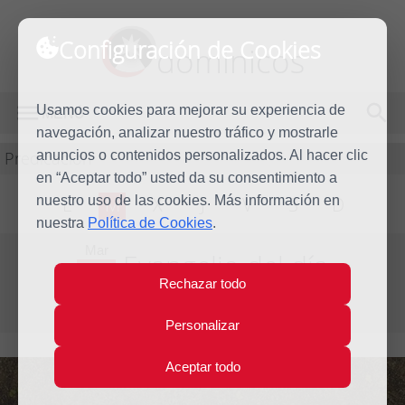
Configuración de Cookies
dominicos
Usamos cookies para mejorar su experiencia de
MENÚ
navegación, analizar nuestro tráfico y mostrarle
Predicación
anuncios o contenidos personalizados. Al hacer clic
en “Aceptar todo” usted da su consentimiento a
nuestro uso de las cookies. Más información en
L
M
X
J
V
S
D
nuestra
Política de Cookies
.
Mar
Evangelio del día
27
Rechazar todo
Abr
Cuarta semana de Pascua
2010
Personalizar
Aceptar todo