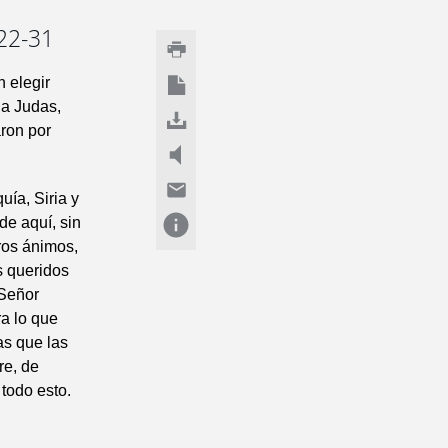
 22-31
n elegir
 a Judas,
ron por
ía, Siria y
de aquí, sin
ros ánimos,
s queridos
 Señor
ra lo que
as que las
re, de
todo esto.