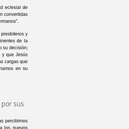
d eclesial de
én convertidas
ermanos”.
 presbíteros y
inentes de la
o su decisión;
s y que Jesús
as cargas que
inamos en su
 por sus
as percibimos
 a los nuevos