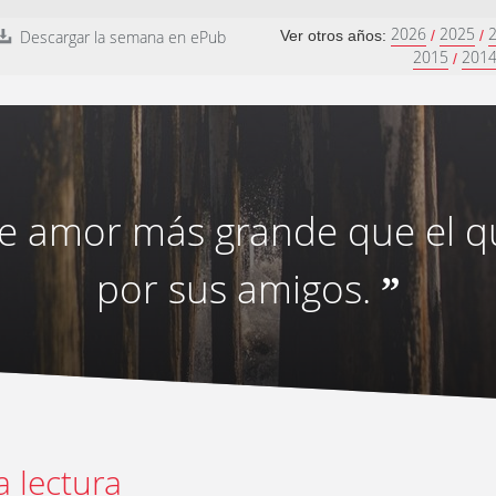
2026
2025
Descargar la semana en ePub
Ver otros años:
/
/
2015
201
/
e amor más grande que el qu
por sus amigos.
”
a lectura