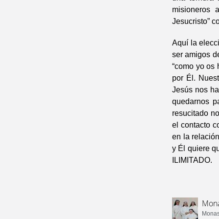
misioneros 
Jesucristo” c
Aquí la elecc
ser amigos de
“como yo os 
por Él. Nues
Jesús nos ha
quedarnos pa
resucitado no
el contacto 
en la relació
y Él quiere
ILIMITADO.
Mona
Monast