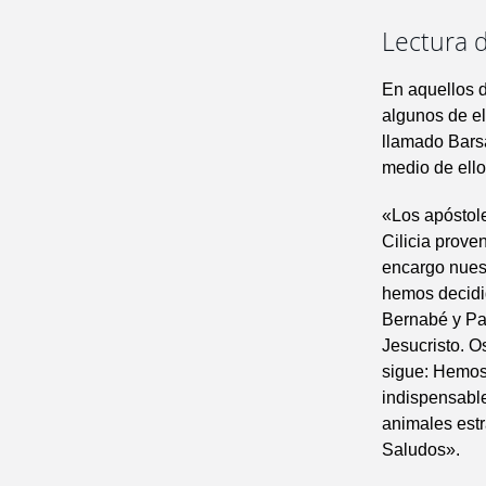
Lectura d
En aquellos d
algunos de el
llamado Barsa
medio de ello
«Los apóstole
Cilicia prove
encargo nues
hemos decidid
Bernabé y Pa
Jesucristo. O
sigue: Hemos 
indispensable
animales estr
Saludos».