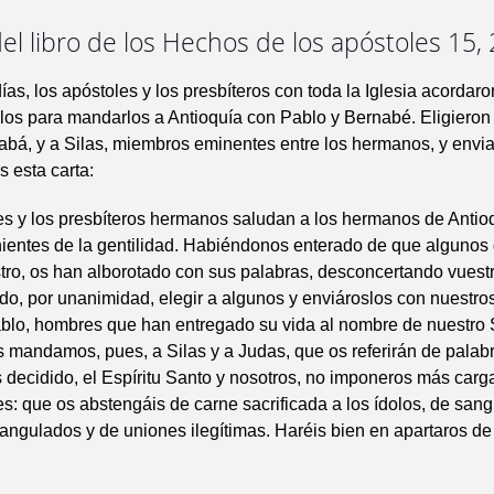
el libro de los Hechos de los apóstoles 15,
ías, los apóstoles y los presbíteros con toda la Iglesia acordaro
los para mandarlos a Antioquía con Pablo y Bernabé. Eligieron
bá, y a Silas, miembros eminentes entre los hermanos, y envia
s esta carta:
s y los presbíteros hermanos saludan a los hermanos de Antioqu
nientes de la gentilidad. Habiéndonos enterado de que algunos 
tro, os han alborotado con sus palabras, desconcertando vuest
o, por unanimidad, elegir a algunos y enviároslos con nuestro
blo, hombres que han entregado su vida al nombre de nuestro
s mandamos, pues, a Silas y a Judas, que os referirán de palab
decidido, el Espíritu Santo y nosotros, no imponeros más carg
s: que os abstengáis de carne sacrificada a los ídolos, de sang
angulados y de uniones ilegítimas. Haréis bien en apartaros de 