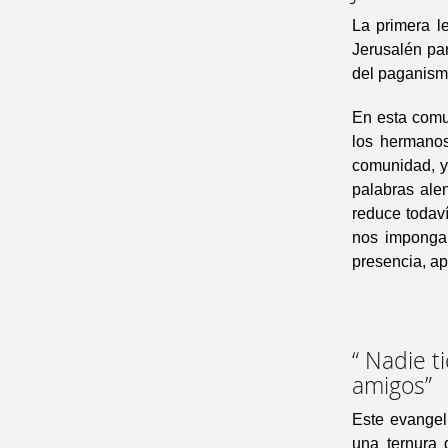
La primera l
Jerusalén par
del paganism
En esta comun
los hermanos
comunidad, y 
palabras ale
reduce todav
nos impongan
presencia, a
“ Nadie t
amigos”
Este evangel
una ternura 