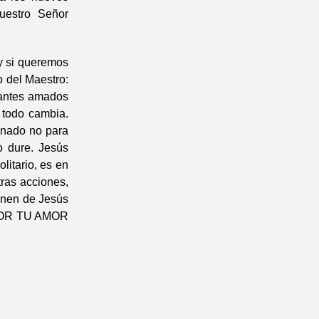
uestro Señor
 y si queremos
o del Maestro:
 antes amados
 todo cambia.
inado no para
o dure. Jesús
litario, es en
ras acciones,
ienen de Jesús
 POR TU AMOR