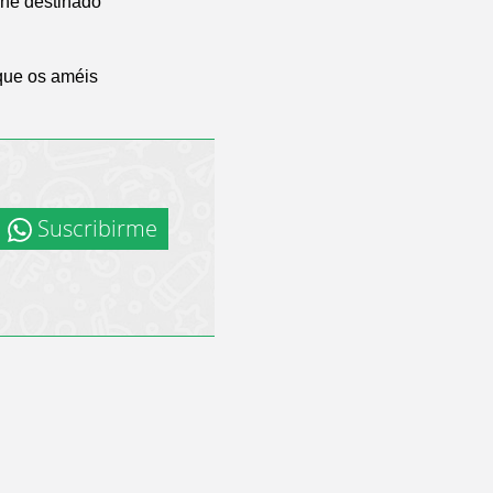
 he destinado
que os améis
Suscribirme