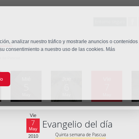
Entorno seguro
tudio
ón, analizar nuestro tráfico y mostrarle anuncios o contenidos
Quiénes somos
Misión
Vocaciones
Familia Dom
 su consentimiento a nuestro uso de las cookies. Más
a de Pascua
Mié
Jue
Vie
do
5
6
7
May
May
May
Vie
Evangelio del día
7
May
Quinta semana de Pascua
2010