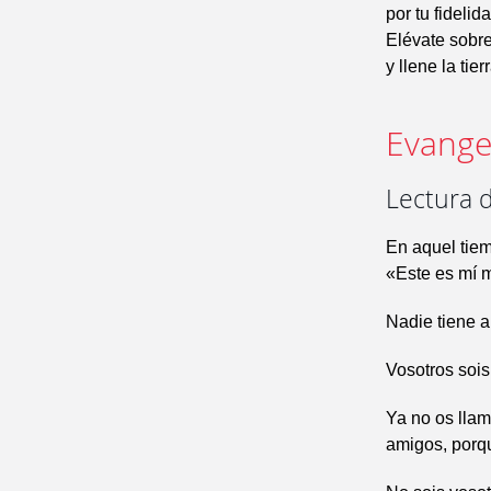
por tu fideli
Elévate sobre
y llene la tier
Evangel
Lectura d
En aquel tiem
«Este es mí 
Nadie tiene a
Vosotros sois
Ya no os llam
amigos, porqu