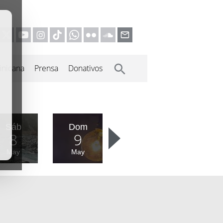
inicana
Prensa
Donativos
Sáb
Dom
8
9
May
May