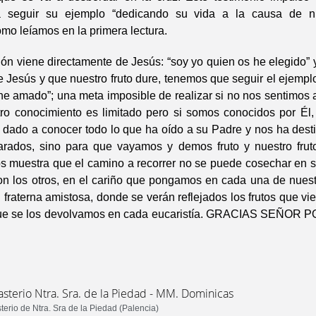
a seguir su ejemplo “dedicando su vida a la causa de n
omo leíamos en la primera lectura.
ión viene directamente de Jesús: “soy yo quien os he elegido”
 Jesús y que nuestro fruto dure, tenemos que seguir el ejempl
he amado”; una meta imposible de realizar si no nos sentimos
tro conocimiento es limitado pero si somos conocidos por Él,
 dado a conocer todo lo que ha oído a su Padre y nos ha dest
rados, sino para que vayamos y demos fruto y nuestro frut
s muestra que el camino a recorrer no se puede cosechar en so
con los otros, en el cariño que pongamos en cada una de nuest
n fraterna amistosa, donde se verán reflejados los frutos que v
 que se los devolvamos en cada eucaristía. GRACIAS SEÑOR
sterio Ntra. Sra. de la Piedad - MM. Dominicas
erio de Ntra. Sra de la Piedad (Palencia)