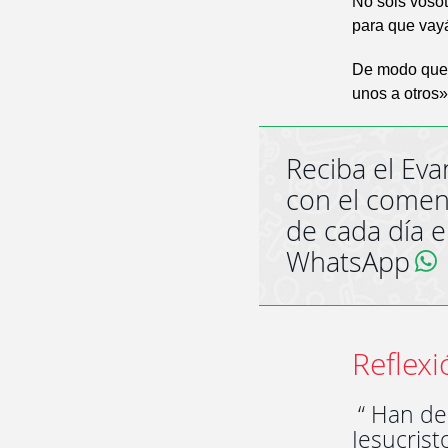
No sois vosot
para que vayá
De modo que 
unos a otros»
Reciba el Eva
con el comen
de cada día 
WhatsApp
Reflexi
“ Han de
Jesucrist