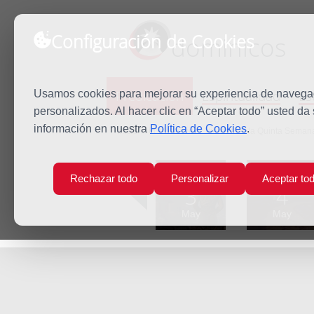
Configuración de Cookies
dominicos
Predicación
Espiritualidad
Es
Usamos cookies para mejorar su experiencia de navegaci
personalizados. Al hacer clic en “Aceptar todo” usted da
información en nuestra
Política de Cookies
.
Inicio
Predicación
Viernes de la Quinta Seman
Lun
Mar
Rechazar todo
Personalizar
Aceptar to
3
4
May
May