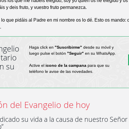
ros los que me habéis elegido, soy yo quien os he elegido y os
is y deis fruto, y vuestro fruto permanezca.
lo que pidáis al Padre en mi nombre os lo dé. Esto os mando: 
.
ngelio
Haga click en
"Suscribirme"
desde su móvil y
luego pulse el botón
"Seguir"
en su WhatsApp.
tario
en su
Active el
icono de la campana
para que su
teléfono le avise de las novedades.
ón del Evangelio de hoy
dicado su vida a la causa de nuestro Señor
o”