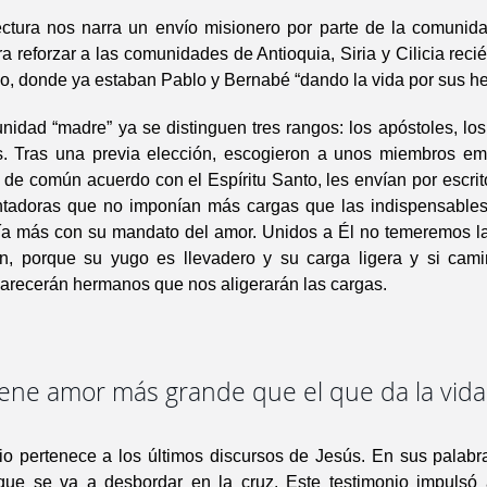
ectura nos narra un envío misionero por parte de la comunida
a reforzar a las comunidades de Antioquia, Siria y Cilicia reci
o, donde ya estaban Pablo y Bernabé “dando la vida por sus h
idad “madre” ya se distinguen tres rangos: los apóstoles, los
. Tras una previa elección, escogieron a unos miembros em
de común acuerdo con el Espíritu Santo, les envían por escrit
ntadoras que no imponían más cargas que las indispensable
ía más con su mandato del amor. Unidos a Él no temeremos l
, porque su yugo es llevadero y su carga ligera y si cam
parecerán hermanos que nos aligerarán las cargas.
iene amor más grande que el que da la vida
io pertenece a los últimos discursos de Jesús. En sus palabr
que se va a desbordar en la cruz. Este testimonio impulsó