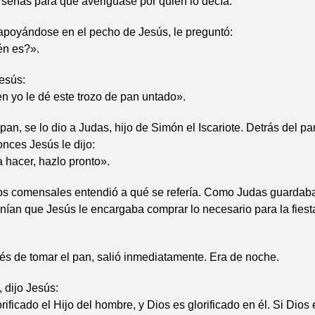
 señas para que averiguase por quién lo decía.
apoyándose en el pecho de Jesús, le preguntó:
én es?».
esús:
n yo le dé este trozo de pan untado».
pan, se lo dio a Judas, hijo de Simón el Iscariote. Detrás del pa
nces Jesús le dijo:
 hacer, hazlo pronto».
os comensales entendió a qué se refería. Como Judas guardaba
ían que Jesús le encargaba comprar lo necesario para la fiesta
s de tomar el pan, salió inmediatamente. Era de noche.
 dijo Jesús:
ificado el Hijo del hombre, y Dios es glorificado en él. Si Dios 