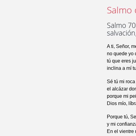
Salmo 
Salmo 70.
salvación
A ti, Señor, m
no quede yo 
tú que eres j
inclina a mí t
Sé tú mi roca
el alcázar do
porque mi peñ
Dios mío, líb
Porque tú, Se
y mi confianz
En el vientre