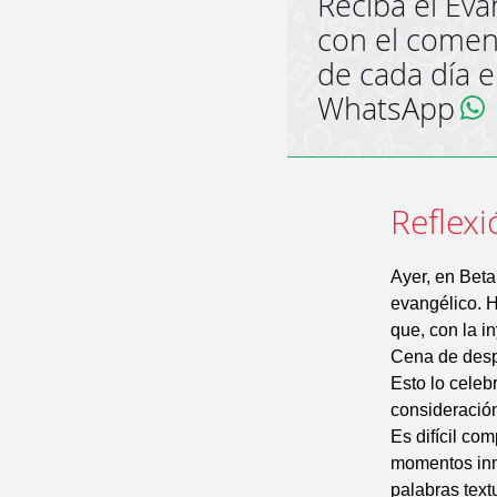
Reciba el Eva
con el comen
de cada día 
WhatsApp
Reflexi
Ayer, en Beta
evangélico. H
que, con la i
Cena de despe
Esto lo celeb
consideració
Es difícil co
momentos inm
palabras tex