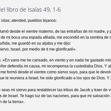
el libro de Isaías 49, 1-6
islas; atended, pueblos lejanos:
lamó desde el vientre materno, de las entrañas de mi madre, y 
 de mi boca una espada afilada, me escondió en la sombra de
ruñida, me guardó en su aljaba y me dijo:
ervo, Israel, por medio de ti me glorificaré».
: «En vano me he cansado, en viento y en nada he gastado mis
eñor defendía mi causa, mi recompensa la custodiaba Dios. Y a
 me formó desde el vientre como siervo suyo, para que le devol
e le reuniera a Israel; he sido glorificado a los ojos de Dios. Y
seas mi siervo para restablecer las tribus de Jacob y traer de v
s de Israel. Te hago luz de las naciones, para que mi salvación
n de la tierra».