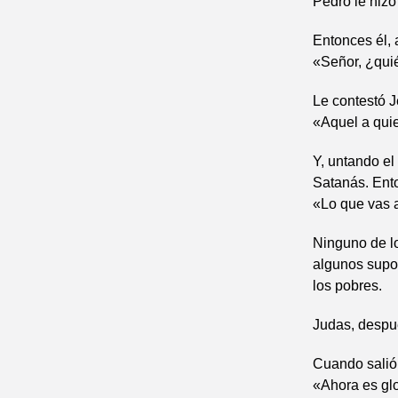
Pedro le hizo
Entonces él, 
«Señor, ¿qui
Le contestó J
«Aquel a quie
Y, untando el 
Satanás. Ento
«Lo que vas a
Ninguno de l
algunos supon
los pobres.
Judas, despué
Cuando salió,
«Ahora es glor