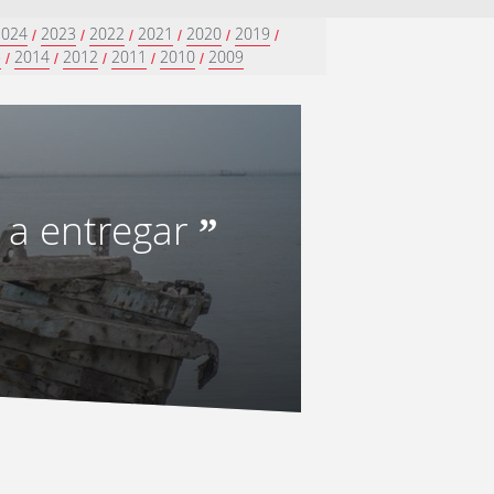
2024
2023
2022
2021
2020
2019
/
/
/
/
/
/
5
2014
2012
2011
2010
2009
/
/
/
/
/
 a entregar
”