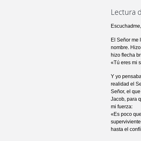
Lectura d
Escuchadme, 
El Señor me l
nombre. Hizo
hizo flecha b
«Tú eres mi si
Y yo pensaba
realidad el S
Señor, el que
Jacob, para qu
mi fuerza:
«Es poco que 
superviviente
hasta el confí