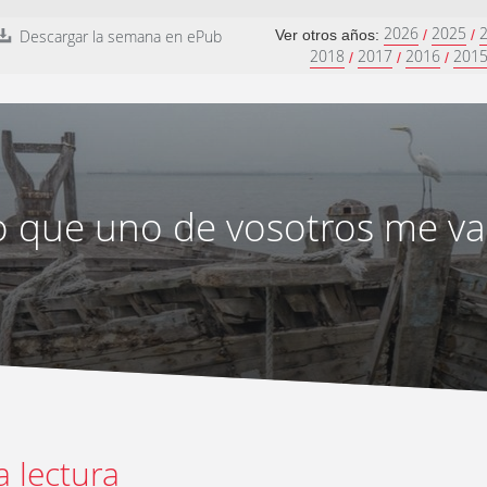
2026
2025
Descargar la semana en ePub
Ver otros años:
/
/
2018
2017
2016
201
/
/
/
 que uno de vosotros me va
a lectura