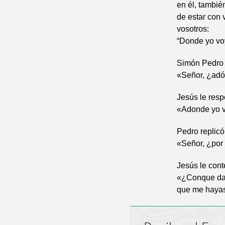
en él, también
de estar con 
vosotros:
“Donde yo voy
Simón Pedro l
«Señor, ¿adó
Jesús le resp
«Adonde yo v
Pedro replicó
«Señor, ¿por 
Jesús le cont
«¿Conque dará
que me hayas