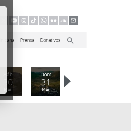
inicana
Prensa
Donativos
Sáb
Dom
30
31
Mar
Mar