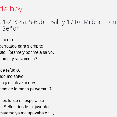
de hoy
 1-2. 3-4a. 5-6ab. 15ab y 17 R/. Mi boca con
, Señor
e acojo:
derrotado para siempre;
usto, líbrame y ponme a salvo,
u oído, y sálvame. R/.
 de refugio,
nde me salve,
a y mi alcázar eres tú.
rame de la mano perversa. R/.
ñor, fuiste mi esperanza
a, Señor, desde mi juventud.
 materno ya me apoyaba en ti,