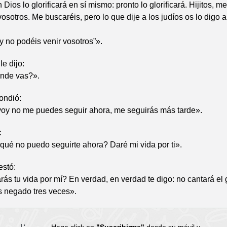
 Dios lo glorificará en sí mismo: pronto lo glorificará. Hijitos, 
vosotros. Me buscaréis, pero lo que dije a los judíos os lo digo 
 no podéis venir vosotros”».
e dijo:
nde vas?».
ondió:
oy no me puedes seguir ahora, me seguirás más tarde».
:
qué no puedo seguirte ahora? Daré mi vida por ti».
estó:
s tu vida por mí? En verdad, en verdad te digo: no cantará el 
 negado tres veces».
Haga click en
"Suscribirme"
desde su móvil y