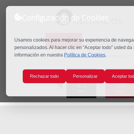
Configuración de Cookies
dominicos
Predicación
Espiritualidad
Es
Usamos cookies para mejorar su experiencia de navegaci
personalizados. Al hacer clic en “Aceptar todo” usted da
información en nuestra
Política de Cookies
.
Inicio
Predicación
Martes de la Semana Santa
Lun
Mar
Rechazar todo
Personalizar
Aceptar to
25
26
Mar
Mar