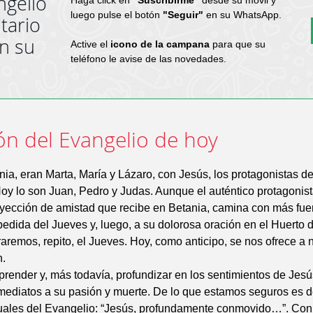
ngelio
luego pulse el botón
"Seguir"
en su WhatsApp.
tario
en su
Active el
icono de la campana
para que su
teléfono le avise de las novedades.
ón del Evangelio de hoy
nia, eran Marta, María y Lázaro, con Jesús, los protagonistas de
oy lo son Juan, Pedro y Judas. Aunque el auténtico protagonist
nyección de amistad que recibe en Betania, camina con más fue
dida del Jueves y, luego, a su dolorosa oración en el Huerto 
raremos, repito, el Jueves. Hoy, como anticipo, se nos ofrece a 
n.
mprender y, más todavía, profundizar en los sentimientos de Jes
ediatos a su pasión y muerte. De lo que estamos seguros es d
tuales del Evangelio: “Jesús, profundamente conmovido…”. Con 