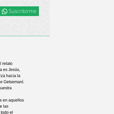
Suscribirme
l relato
a es Jesús,
rza hacia la
de Getsemaní.
nuestra
ús en aquellos
e las
todo el