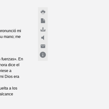
pronunció mi
 su mano; me
 fuerzas». En
hora dice el
viese a
 mi Dios era
uelta a los
 alcance