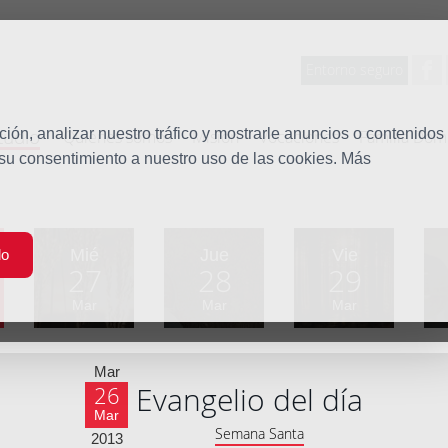
Entorno seguro
tudio
ón, analizar nuestro tráfico y mostrarle anuncios o contenidos
Quiénes somos
Misión
Vocaciones
Familia Dom
 su consentimiento a nuestro uso de las cookies. Más
Mié
Jue
Vie
do
27
28
29
Mar
Mar
Mar
Mar
Evangelio del día
26
Mar
Semana Santa
2013