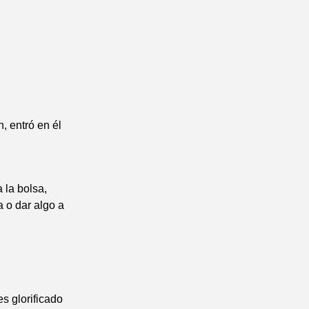
n, entró en él
 la bolsa,
 o dar algo a
es glorificado