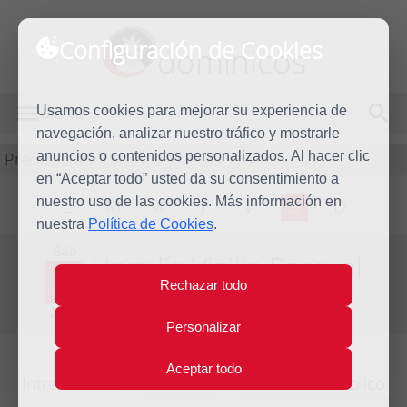
Configuración de Cookies
dominicos
Usamos cookies para mejorar su experiencia de
MENÚ
navegación, analizar nuestro tráfico y mostrarle
Predicación
anuncios o contenidos personalizados. Al hacer clic
en “Aceptar todo” usted da su consentimiento a
nuestro uso de las cookies. Más información en
L
M
X
J
V
S
D
nuestra
Política de Cookies
.
Sáb
Homilía Vigilia Pascual
30
Rechazar todo
Mar
Año litúrgico 2012 - 2013 - (Ciclo C)
2013
Personalizar
Aceptar todo
Introducción
Lecturas
Comentario bíblico