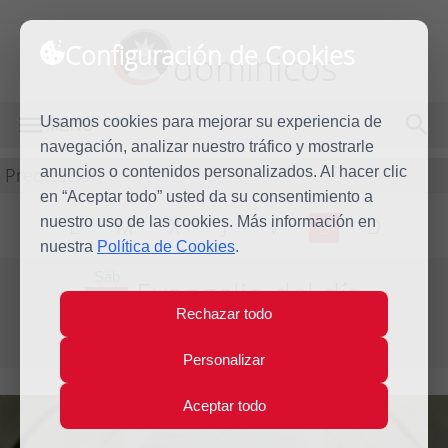
Configuración de Cookies
dominicos
Usamos cookies para mejorar su experiencia de
MENÚ
navegación, analizar nuestro tráfico y mostrarle
Predicación
anuncios o contenidos personalizados. Al hacer clic
en “Aceptar todo” usted da su consentimiento a
nuestro uso de las cookies. Más información en
L
M
X
J
V
S
D
nuestra
Política de Cookies
.
Sáb
Evangelio del día
6
Rechazar todo
Abr
Semana de la Octava de Pascua
2013
Personalizar
Aceptar todo