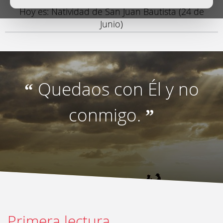
Hoy es: Natividad de San Juan Bautista (24 de
Junio)
Quedaos con Él y no
“
conmigo.
”
Primera lectura