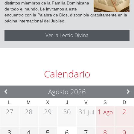
distintos miembros de la Familia Dominicana
de todo el mundo. Le invitamos a este
encuentro con la Palabra de Dios, disponible gratuitamente en la
página internacional del Jubileo.
Ver la Lectio Divina
Calendario
Agosto 2026
L
M
X
J
V
S
D
27
28
29
30
31
1
2
Jul
Ago
3
4
5
6
7
8
9