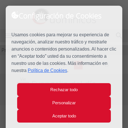
Configuración de Cookies
dominicos
Usamos cookies para mejorar su experiencia de
MENÚ
navegación, analizar nuestro tráfico y mostrarle
Predicación
anuncios o contenidos personalizados. Al hacer clic
en “Aceptar todo” usted da su consentimiento a
nuestro uso de las cookies. Más información en
L
M
X
J
V
S
D
nuestra
Política de Cookies
.
Vie
Evangelio del día
24
Rechazar todo
Jun
Duodécima Semana del Tiempo Ordinario
2016
Personalizar
Aceptar todo
Lecturas del día y comentario