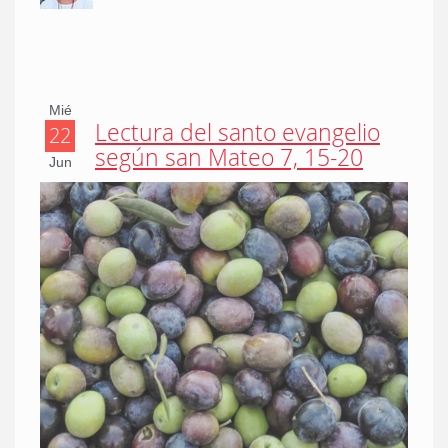
Mié
Lectura del santo evangelio
22
según san Mateo 7, 15-20
Jun