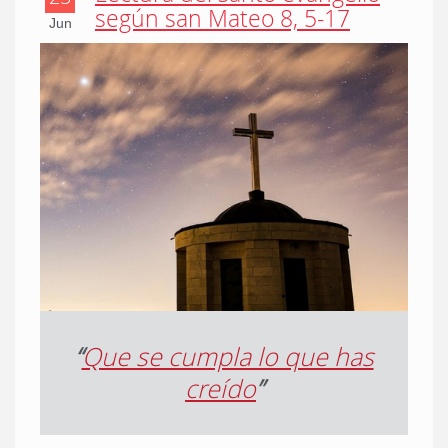
según san Mateo 8, 5-17
Jun
“
Que se cumpla lo que has
creído
”