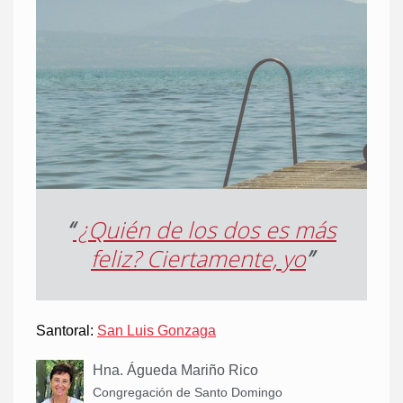
“
¿Quién de los dos es más
feliz? Ciertamente, yo
”
Santoral:
San Luis Gonzaga
Hna. Águeda Mariño Rico
Congregación de Santo Domingo