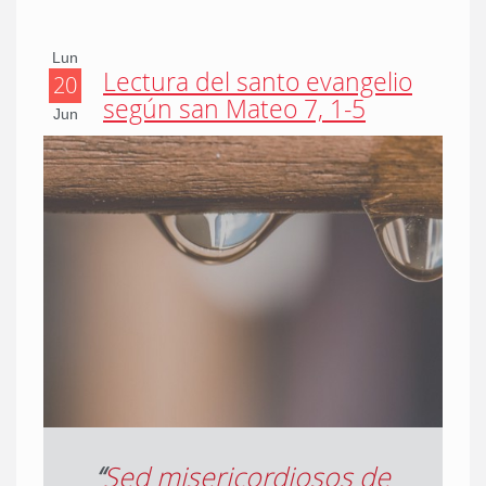
Lun
Lectura del santo evangelio
20
según san Mateo 7, 1-5
Jun
“
Sed misericordiosos de