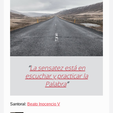
“
La sensatez está en
escuchar y practicar la
Palabra
”
Santoral:
Beato Inocencio V