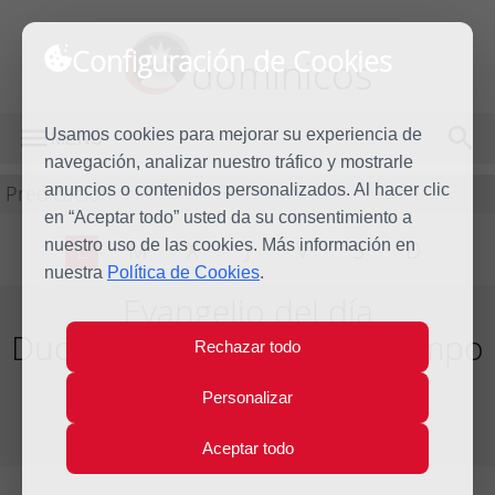
Configuración de Cookies
dominicos
Usamos cookies para mejorar su experiencia de
MENÚ
navegación, analizar nuestro tráfico y mostrarle
Predicación
anuncios o contenidos personalizados. Al hacer clic
en “Aceptar todo” usted da su consentimiento a
nuestro uso de las cookies. Más información en
L
M
X
J
V
S
D
nuestra
Política de Cookies
.
Evangelio del día
Duodécima Semana del Tiempo
Rechazar todo
Ordinario - Año Par
Personalizar
Del día 19 al 25 de Junio de 2016
Aceptar todo