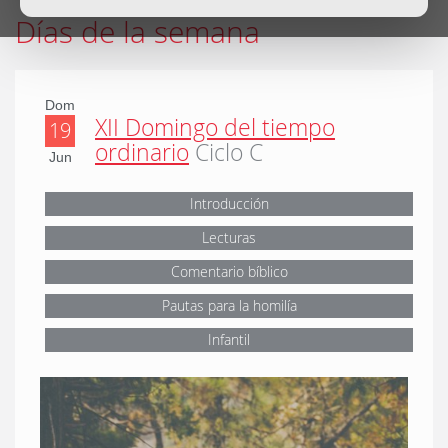
Días de la semana
Dom
XII Domingo del tiempo
19
ordinario
Ciclo C
Jun
Introducción
Lecturas
Comentario bíblico
Pautas para la homilía
Infantil