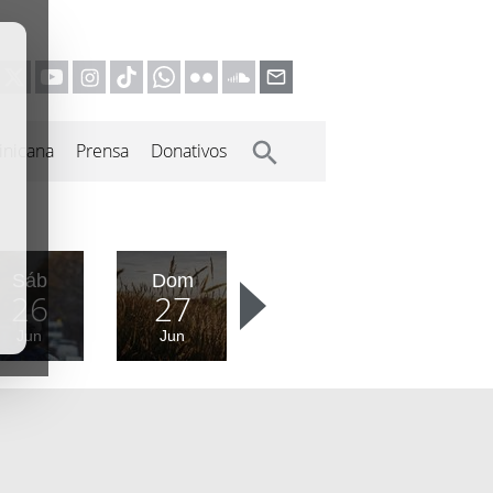
inicana
Prensa
Donativos
Sáb
Dom
26
27
Jun
Jun