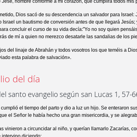
e Jesé, hombre conforme a mi corazón, que cumplirá todos mis 
etido, Dios sacó de su descendencia un salvador para Israel: 
o Israel un bautismo de conversión antes de que llegará Jesús;
ara concluir el curso de su vida decía:”Yo no soy quien pensáis
rás de mí a quien no merezco desatarle las sandalias de los pie
os del linaje de Abrahán y todos vosotros los que teméis a Dios
iado esta palabra de salvación».
io del día
el santo evangelio según san Lucas 1, 57-6
e cumplió el tiempo del parto y dio a luz un hijo. Se enteraron su
que el Señor le había hecho una gran misericordia, y se alegrab
as vinieron a circuncidar al niño, y querían llamarlo Zacarías, c
 intervino diciendo: