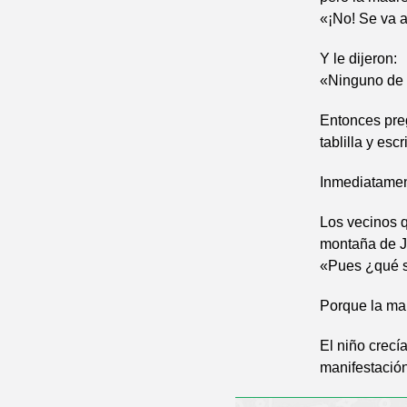
«¡No! Se va a
Y le dijeron:
«Ninguno de t
Entonces pre
tablilla y es
Inmediatament
Los vecinos 
montaña de Ju
«Pues ¿qué s
Porque la ma
El niño crecía
manifestación