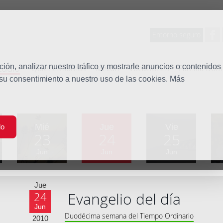
Entorno seguro
tudio
ón, analizar nuestro tráfico y mostrarle anuncios o contenidos
Quiénes somos
Misión
Vocaciones
Familia Dom
 su consentimiento a nuestro uso de las cookies. Más
Mié
Jue
Vie
do
23
24
25
Jun
Jun
Jun
Jue
Evangelio del día
24
Jun
Duodécima semana del Tiempo Ordinario
2010