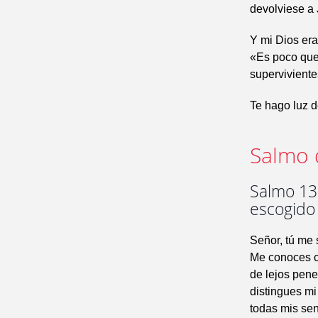
devolviese a J
Y mi Dios era
«Es poco que 
superviviente
Te hago luz d
Salmo 
Salmo 138
escogido
Señor, tú me
Me conoces c
de lejos pen
distingues m
todas mis sen