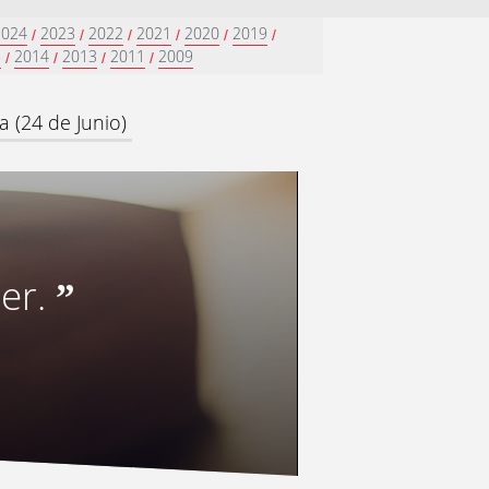
2024
2023
2022
2021
2020
2019
/
/
/
/
/
/
5
2014
2013
2011
2009
/
/
/
/
a (24 de Junio)
er.
”