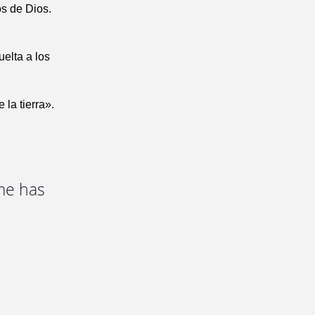
os de Dios.
uelta a los
 la tierra».
 me has