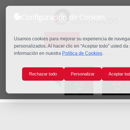
Configuración de Cookies
dominicos
Predicación
Espiritualidad
Es
Usamos cookies para mejorar su experiencia de navegaci
personalizados. Al hacer clic en “Aceptar todo” usted da
información en nuestra
Política de Cookies
.
Inicio
Predicación
San Juan Bautista
Lun
Mar
Rechazar todo
Personalizar
Aceptar to
21
22
Jun
Jun