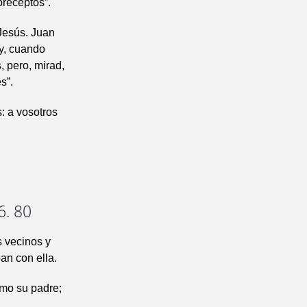
preceptos”.
Jesús. Juan
 y, cuando
, pero, mirad,
s”.
: a vosotros
6. 80
s vecinos y
an con ella.
omo su padre;