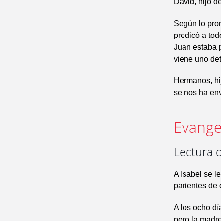
David, hijo d
Según lo prom
predicó a tod
Juan estaba p
viene uno det
Hermanos, hij
se nos ha env
Evangel
Lectura d
A Isabel se l
parientes de 
A los ocho dí
pero la madre