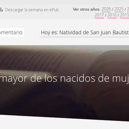
2026
2025
Descargar la semana en ePub
Ver otros años:
/
/
2017
2016
201
/
/
comentario
Hoy es: Natividad de San Juan Bautist
 mayor de los nacidos de muj