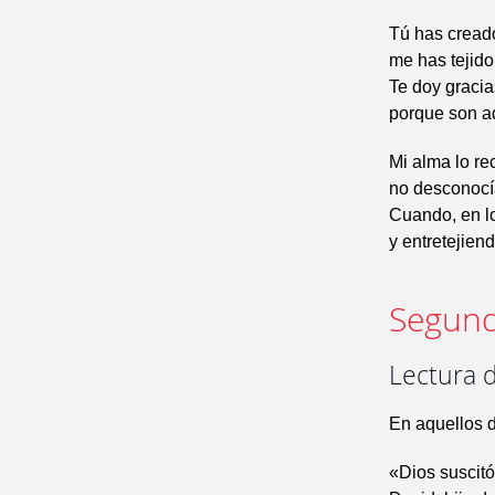
Tú has cread
me has tejido
Te doy graci
porque son ad
Mi alma lo r
no desconocí
Cuando, en lo
y entretejiend
Segund
Lectura d
En aquellos d
«Dios suscitó