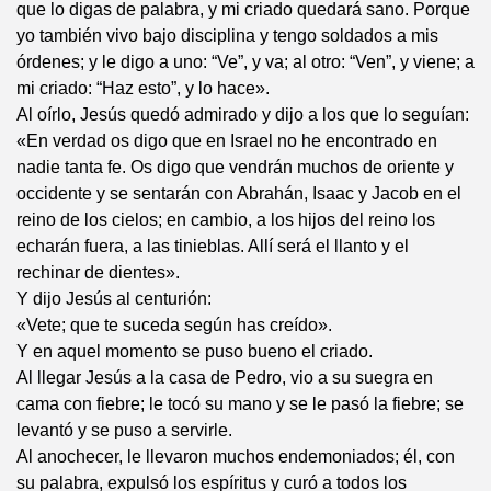
que lo digas de palabra, y mi criado quedará sano. Porque
yo también vivo bajo disciplina y tengo soldados a mis
órdenes; y le digo a uno: “Ve”, y va; al otro: “Ven”, y viene; a
mi criado: “Haz esto”, y lo hace».
Al oírlo, Jesús quedó admirado y dijo a los que lo seguían:
«En verdad os digo que en Israel no he encontrado en
nadie tanta fe. Os digo que vendrán muchos de oriente y
occidente y se sentarán con Abrahán, Isaac y Jacob en el
reino de los cielos; en cambio, a los hijos del reino los
echarán fuera, a las tinieblas. Allí será el llanto y el
rechinar de dientes».
Y dijo Jesús al centurión:
«Vete; que te suceda según has creído».
Y en aquel momento se puso bueno el criado.
Al llegar Jesús a la casa de Pedro, vio a su suegra en
cama con fiebre; le tocó su mano y se le pasó la fiebre; se
levantó y se puso a servirle.
Al anochecer, le llevaron muchos endemoniados; él, con
su palabra, expulsó los espíritus y curó a todos los