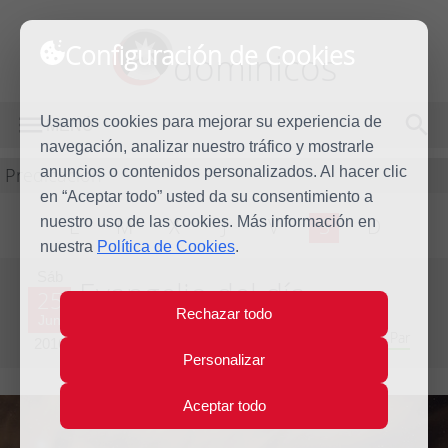
Configuración de Cookies
dominicos
Usamos cookies para mejorar su experiencia de
MENÚ
navegación, analizar nuestro tráfico y mostrarle
Predicación
anuncios o contenidos personalizados. Al hacer clic
en “Aceptar todo” usted da su consentimiento a
nuestro uso de las cookies. Más información en
L
M
X
J
V
S
D
nuestra
Política de Cookies
.
Sáb
Evangelio del día
25
Rechazar todo
Jun
Duodécima Semana del Tiempo Ordinario - Año Par
2016
Personalizar
Aceptar todo