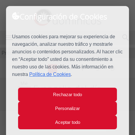
Configuración de Cookies
dominicos
Usamos cookies para mejorar su experiencia de
MENÚ
navegación, analizar nuestro tráfico y mostrarle
Predicación
anuncios o contenidos personalizados. Al hacer clic
en “Aceptar todo” usted da su consentimiento a
nuestro uso de las cookies. Más información en
L
M
X
J
V
S
D
nuestra
Política de Cookies
.
Mié
Evangelio del día
24
Rechazar todo
Jun
Duodécima Semana del Tiempo Ordinario
2020
Personalizar
Aceptar todo
Lecturas del día y comentario