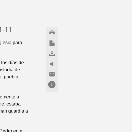
1-11
glesia para
 los días de
ustodia de
al pueblo
ntemente a
he, estaba
ían guardia a
 Pedro en el