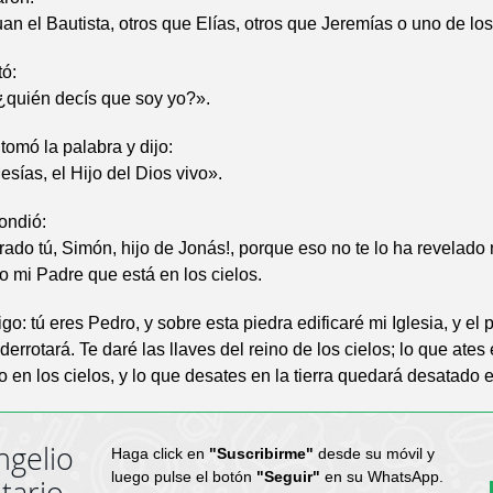
n el Bautista, otros que Elías, otros que Jeremías o uno de los
tó:
¿quién decís que soy yo?».
omó la palabra y dijo:
esías, el Hijo del Dios vivo».
ondió:
ado tú, Simón, hijo de Jonás!, porque eso no te lo ha revelado n
no mi Padre que está en los cielos.
go: tú eres Pedro, y sobre esta piedra edificaré mi Iglesia, y el 
 derrotará. Te daré las llaves del reino de los cielos; lo que ates e
 en los cielos, y lo que desates en la tierra quedará desatado e
ngelio
Haga click en
"Suscribirme"
desde su móvil y
luego pulse el botón
"Seguir"
en su WhatsApp.
tario