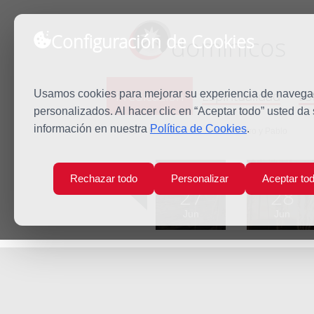
Configuración de Cookies
dominicos
Predicación
Espiritualidad
Es
Usamos cookies para mejorar su experiencia de navegaci
personalizados. Al hacer clic en “Aceptar todo” usted da
información en nuestra
Política de Cookies
.
Inicio
Predicación
Santos Pedro y Pablo
Lun
Mar
Rechazar todo
Personalizar
Aceptar to
27
28
Jun
Jun