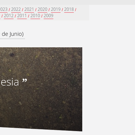
2023
2022
2021
2020
2019
2018
/
/
/
/
/
/
3
2012
2011
2010
2009
/
/
/
/
 de Junio)
lesia
”