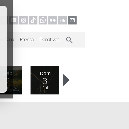
inicana
Prensa
Donativos
Sáb
Dom
2
3
Jul
Jul