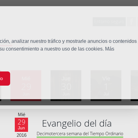
Entorno seguro
tudio
ón, analizar nuestro tráfico y mostrarle anuncios o contenidos
Quiénes somos
Misión
Vocaciones
Familia Dom
 su consentimiento a nuestro uso de las cookies. Más
Mié
Jue
Vie
do
29
30
1
Jun
Jun
Jul
Mié
Evangelio del día
29
Jun
Decimotercera semana del Tiempo Ordinario
2016