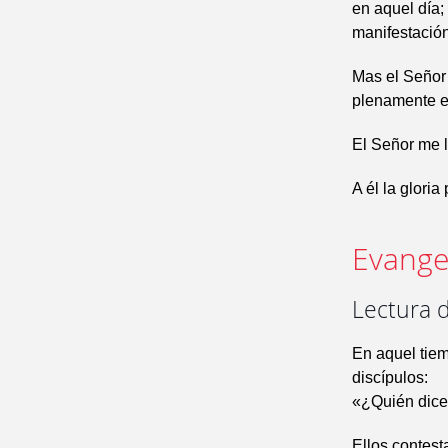
en aquel día;
manifestación
Mas el Señor 
plenamente el
El Señor me l
A él la gloria
Evangel
Lectura 
En aquel tiem
discípulos:
«¿Quién dice 
Ellos contest