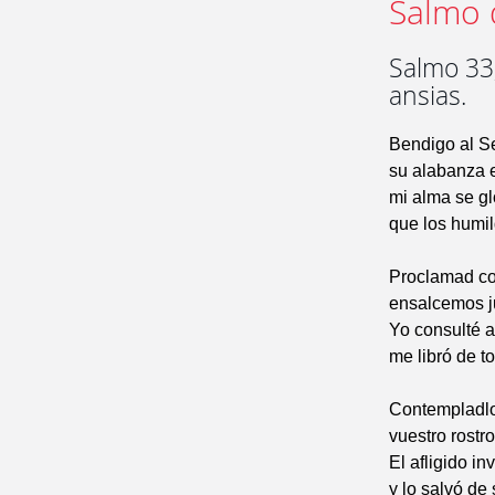
Salmo 
Salmo 33,
ansias.
Bendigo al S
su alabanza 
mi alma se gl
que los humil
Proclamad co
ensalcemos j
Yo consulté a
me libró de t
Contempladlo,
vuestro rostr
El afligido in
y lo salvó de 