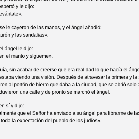
spertó y le dijo:
levántate».
e le cayeron de las manos, y el ángel añadió:
turón y las sandalias».
el ángel le dijo:
en el manto y sígueme».
guía, sin acabar de creerse que era realidad lo que hacía el áng
estaba viendo una visión. Después de atravesar la primera y l
aron al portón de hierro que daba a la ciudad, que se abrió solo 
duvieron una calle y de pronto se marchó el ángel.
n sí y dijo:
almente que el Señor ha enviado a su ángel para librarme de l
toda la expectación del pueblo de los judíos».