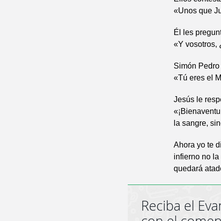
«Unos que Jua
Él les pregun
«Y vosotros, 
Simón Pedro t
«Tú eres el M
Jesús le resp
«¡Bienaventur
la sangre, si
Ahora yo te di
infierno no la
quedará atado
Reciba el Eva
con el comen