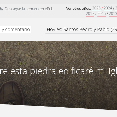
2026
2024
Descargar la semana en ePub
Ver otros años:
/
/
2017
2015
201
/
/
a y comentario
Hoy es: Santos Pedro y Pablo (29
e esta piedra edificaré mi Ig