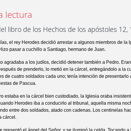
a lectura
el libro de los Hechos de los apóstoles 12, 
ías, el rey Herodes decidió arrestar a algunos miembros de la I
 Hizo pasar a cuchillo a Santiago, hermano de Juan.
to agradaba a los judíos, decidió detener también a Pedro. Eran
espués de prenderlo, lo metió en la cárcel, entregándolo a la c
es de cuatro soldados cada uno; tenía intención de presentarlo 
iestas de Pascua.
o estaba en la cárcel bien custodiado, la Iglesia oraba insiste
Cuando Herodes iba a conducirlo al tribunal, aquella misma noc
ndo entre dos soldados, atado con cadenas. Los centinelas hac
a cárcel.
e presentó el ángel del Señor, y se iluminó la celda. Tocando a