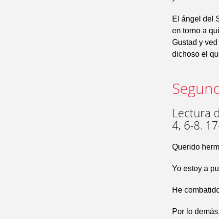
El ángel del
en torno a qu
Gustad y ved
dichoso el qu
Segund
Lectura d
4, 6-8. 1
Querido herm
Yo estoy a pu
He combatido 
Por lo demás,