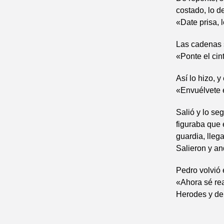
costado, lo de
«Date prisa, 
Las cadenas s
«Ponte el cin
Así lo hizo, y 
«Envuélvete 
Salió y lo se
figuraba que 
guardia, lleg
Salieron y an
Pedro volvió e
«Ahora sé re
Herodes y de 