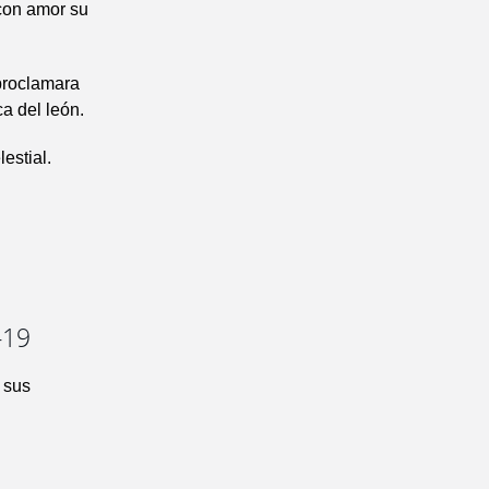
 con amor su
 proclamara
a del león.
estial.
-19
 sus