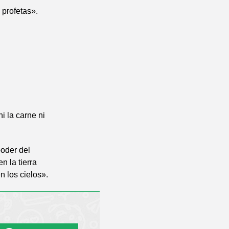
 profetas».
i la carne ni
poder del
n la tierra
n los cielos».