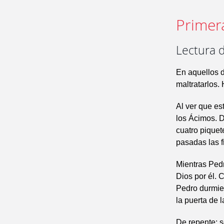
Primer
Lectura d
En aquellos d
maltratarlos.
Al ver que es
los Ácimos. D
cuatro piquet
pasadas las f
Mientras Pedr
Dios por él. 
Pedro durmie
la puerta de l
De repente; s