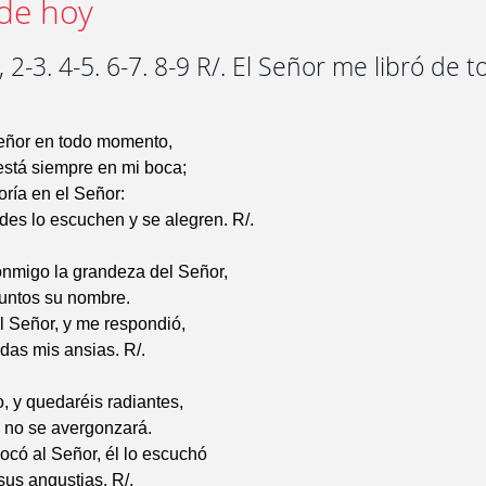
de hoy
 2-3. 4-5. 6-7. 8-9 R/. El Señor me libró de 
eñor en todo momento,
está siempre en mi boca;
oría en el Señor:
des lo escuchen y se alegren. R/.
nmigo la grandeza del Señor,
untos su nombre.
l Señor, y me respondió,
odas mis ansias. R/.
 y quedaréis radiantes,
o no se avergonzará.
vocó al Señor, él lo escuchó
sus angustias. R/.