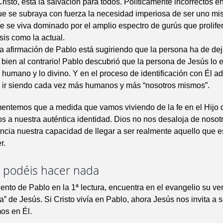
Cristo, está la salvación para todos. Políticamente incorrectos e
e se subraya con fuerza la necesidad imperiosa de ser uno mi
 se viva dominado por el amplio espectro de gurús que prolife
sis como la actual.
a afirmación de Pablo está sugiriendo que la persona ha de deja
ien al contrario! Pablo descubrió que la persona de Jesús lo 
o humano y lo divino. Y en el proceso de identificación con Él a
 ir siendo cada vez más humanos y más “nosotros mismos”.
mentemos que a medida que vamos viviendo de la fe en el Hijo
 a nuestra auténtica identidad. Dios no nos desaloja de noso
ncia nuestra capacidad de llegar a ser realmente aquello que 
r.
o podéis hacer nada
ento de Pablo en la 1ª lectura, encuentra en el evangelio su ve
ta” de Jesús. Si Cristo vivía en Pablo, ahora Jesús nos invita a 
os en Él.