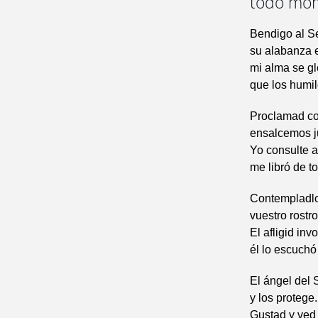
todo mo
Bendigo al S
su alabanza 
mi alma se gl
que los humil
Proclamad co
ensalcemos j
Yo consulte a
me libró de t
Contempladlo,
vuestro rostr
El afligid inv
él lo escuchó
El ángel del
y los protege.
Gustad y ved