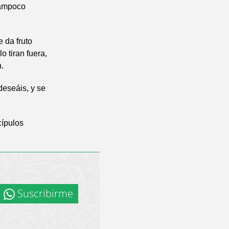
tampoco
e da fruto
 tiran fuera,
.
deseáis, y se
cípulos
Suscribirme