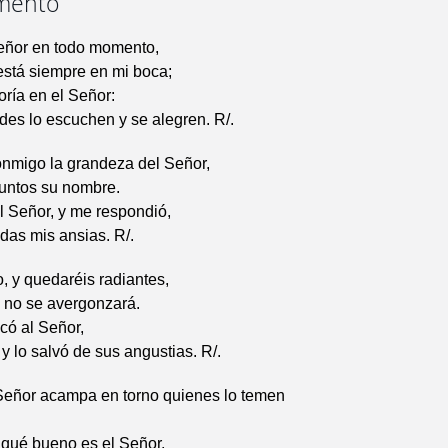
mento
eñor en todo momento,
está siempre en mi boca;
oría en el Señor:
des lo escuchen y se alegren. R/.
nmigo la grandeza del Señor,
untos su nombre.
l Señor, y me respondió,
odas mis ansias. R/.
 y quedaréis radiantes,
o no se avergonzará.
ocó al Señor,
 y lo salvó de sus angustias. R/.
 Señor acampa en torno quienes lo temen
 qué bueno es el Señor,