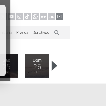
inicana
Prensa
Donativos
Sáb
Dom
25
26
Jul
Jul