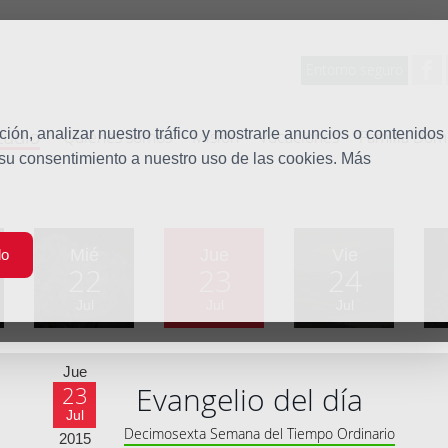
Entorno seguro
tudio
ón, analizar nuestro tráfico y mostrarle anuncios o contenidos
Quiénes somos
Misión
Vocaciones
Familia Dom
 su consentimiento a nuestro uso de las cookies. Más
Mié
Jue
Vie
do
22
23
24
Jul
Jul
Jul
Jue
Evangelio del día
23
Jul
Decimosexta Semana del Tiempo Ordinario
2015