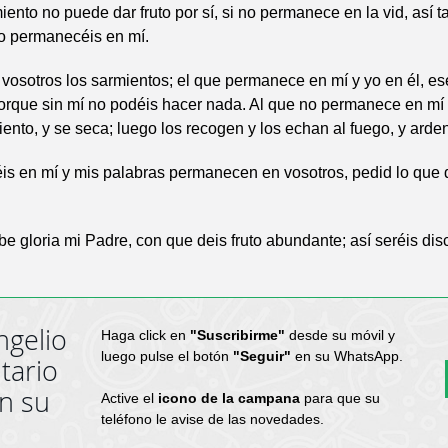
ento no puede dar fruto por sí, si no permanece en la vid, así 
no permanecéis en mí.
, vosotros los sarmientos; el que permanece en mí y yo en él, es
rque sin mí no podéis hacer nada. Al que no permanece en mí lo
ento, y se seca; luego los recogen y los echan al fuego, y arden
s en mí y mis palabras permanecen en vosotros, pedid lo que 
be gloria mi Padre, con que deis fruto abundante; así seréis dis
ngelio
Haga click en
"Suscribirme"
desde su móvil y
luego pulse el botón
"Seguir"
en su WhatsApp.
tario
en su
Active el
icono de la campana
para que su
teléfono le avise de las novedades.