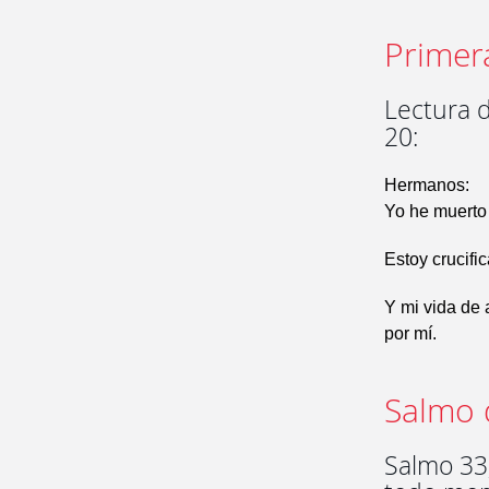
Primer
Lectura d
20:
Hermanos:
Yo he muerto a
Estoy crucific
Y mi vida de 
por mí.
Salmo 
Salmo 33,