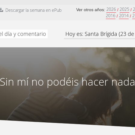
2026
2025
Descargar la semana en ePub
Ver otros años:
/
/
2016
2014
2
/
/
el día y comentario
Hoy es: Santa Brígida (23 de 
Sin mí no podéis hacer nad