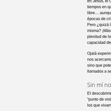
en Jesús, el 
tiempos en qu
libre… aunque
épocas de cri
Pero ¿quizá l
misma? ¡Más b
plenitud de l
capacidad de
Ojalá experi
nos acercamos
sino que pote
llamados a se
Sin mí n
El descubrimi
“punto de vis
los que vivam