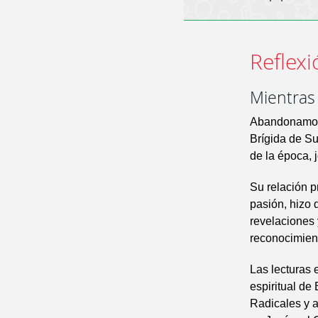
Reflexi
Mientras 
Abandonamos h
Brígida de Su
de la época, 
Su relación p
pasión, hizo 
revelaciones 
reconocimient
Las lecturas 
espiritual de
Radicales y 