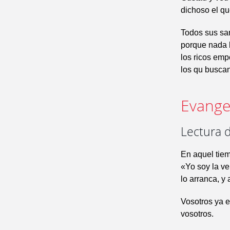
dichoso el qu
Todos sus san
porque nada l
los ricos em
los qu buscan
Evangel
Lectura d
En aquel tiem
«Yo soy la ve
lo arranca, y 
Vosotros ya e
vosotros.