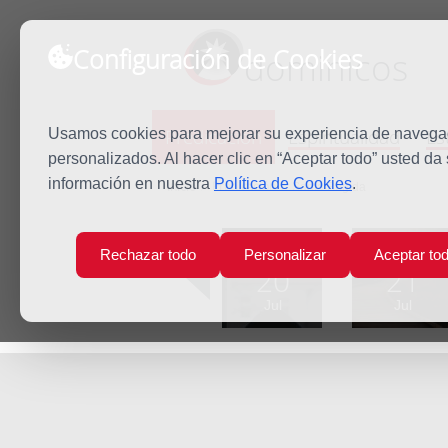
Configuración de Cookies
dominicos
Predicación
Espiritualidad
Es
Usamos cookies para mejorar su experiencia de navegaci
personalizados. Al hacer clic en “Aceptar todo” usted da
información en nuestra
Política de Cookies
.
Inicio
Predicación
Santa Brígida
Lun
Mar
Rechazar todo
Personalizar
Aceptar to
20
21
Jul
Jul