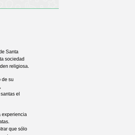
 de Santa
lta sociedad
den religiosa.
o de su
,
 santas el
a experiencia
atas.
trar que sólo