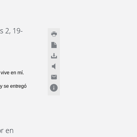
s 2, 19-
 vive en mí.
 y se entregó
or en