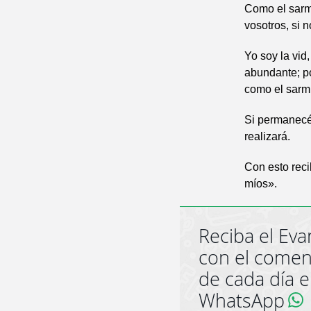
Como el sarmi
vosotros, si 
Yo soy la vid
abundante; po
como el sarmi
Si permanecéi
realizará.
Con esto reci
míos».
Reciba el Eva
con el comen
de cada día 
WhatsApp