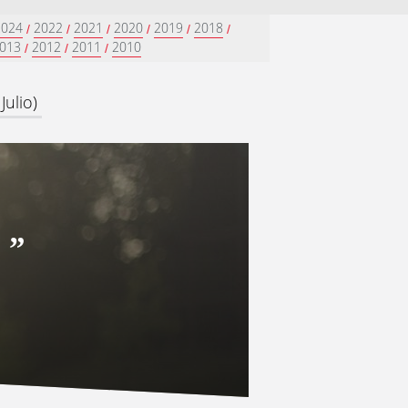
2024
2022
2021
2020
2019
2018
/
/
/
/
/
/
013
2012
2011
2010
/
/
/
Julio)
a
”