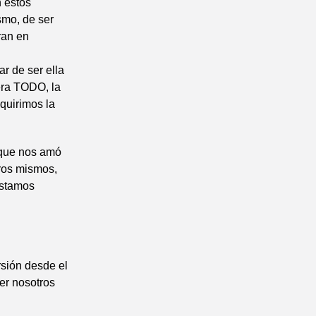
n estos
smo, de ser
ran en
r de ser ella
era TODO, la
dquirimos la
 que nos amó
tros mismos,
estamos
rsión desde el
ser nosotros