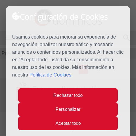
Configuración de Cookies
dominicos
Usamos cookies para mejorar su experiencia de
MENÚ
navegación, analizar nuestro tráfico y mostrarle
Predicación
anuncios o contenidos personalizados. Al hacer clic
en “Aceptar todo” usted da su consentimiento a
nuestro uso de las cookies. Más información en
L
M
X
J
V
S
D
nuestra
Política de Cookies
.
Vie
Evangelio del día
23
Rechazar todo
Jul
Decimosexta semana del Tiempo Ordinario
2010
Personalizar
Aceptar todo
Lecturas del día y comentario