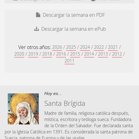
Descargar la semana en PDF
Descargar la semana en ePub
Ver otros años:
/
/
/
/
/
2026
2025
2024
2022
2021
/
/
/
/
/
/
/
/
2020
2019
2018
2016
2015
2014
2013
2012
2011
Hoy es...
Santa Brígida
Madre de familia, religiosa católica después,
mística, escritora y teóloga sueca. Fundadora
de la Orden del Salvador. Fue declarada santa
por la Iglesia Católica en 1391. Es considerada la santa patrona de
Suecia, patrona de Europa y de las viudas