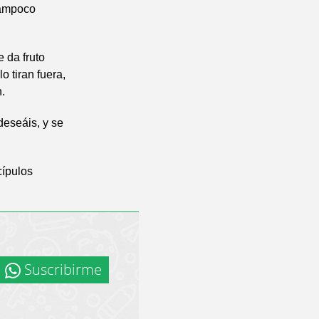
tampoco
e da fruto
 tiran fuera,
.
deseáis, y se
cípulos
Suscribirme