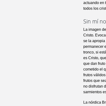
actuando en 
todos los cri
Sin mí n
La imagen de 
Cristo. Evoc
se la apropia
permanecer en
tronco, si es
es Cristo, qu
que dan fruto
cometido el q
frutos válido
frutos que s
no disfrutan d
sarmientos es
La nórdica B