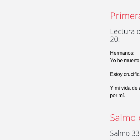
Primer
Lectura d
20:
Hermanos:
Yo he muerto a
Estoy crucific
Y mi vida de 
por mí.
Salmo 
Salmo 33,