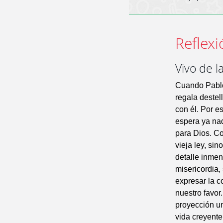
Reflexi
Vivo de l
Cuando Pablo
regala destel
con él. Por e
espera ya nada
para Dios. Co
vieja ley, si
detalle inmen
misericordia,
expresar la c
nuestro favor
proyección un
vida creyente