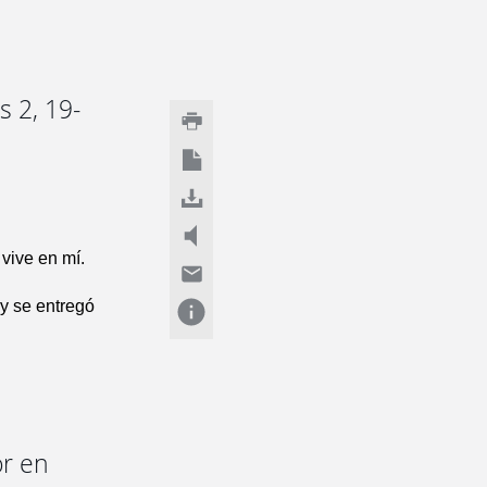
s 2, 19-
 vive en mí.
 y se entregó
or en