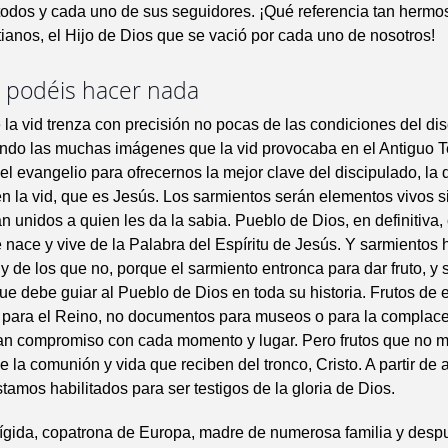
todos y cada uno de sus seguidores. ¡Qué referencia tan herm
stianos, el Hijo de Dios que se vació por cada uno de nosotros!
o podéis hacer nada
la vid trenza con precisión no pocas de las condiciones del di
ando las muchas imágenes que la vid provocaba en el Antiguo 
 el evangelio para ofrecernos la mejor clave del discipulado, la 
 la vid, que es Jesús. Los sarmientos serán elementos vivos s
tán unidos a quien les da la sabia. Pueblo de Dios, en definitiva,
e nace y vive de la Palabra del Espíritu de Jesús. Y sarmientos 
 y de los que no, porque el sarmiento entronca para dar fruto, y 
ue debe guiar al Pueblo de Dios en toda su historia. Frutos de 
s para el Reino, no documentos para museos o para la complace
ean compromiso con cada momento y lugar. Pero frutos que no m
e la comunión y vida que reciben del tronco, Cristo. A partir de 
tamos habilitados para ser testigos de la gloria de Dios.
rígida, copatrona de Europa, madre de numerosa familia y desp