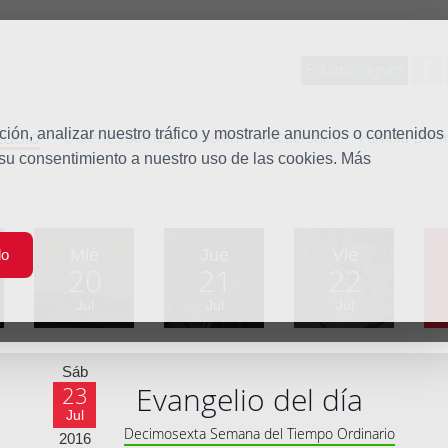
Entorno seguro
tudio
ón, analizar nuestro tráfico y mostrarle anuncios o contenidos
Quiénes somos
Misión
Vocaciones
Familia Dom
 su consentimiento a nuestro uso de las cookies. Más
Mié
Jue
Vie
do
20
21
22
Jul
Jul
Jul
Sáb
Evangelio del día
23
Jul
Decimosexta Semana del Tiempo Ordinario
2016