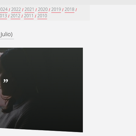
2024
2022
2021
2020
2019
2018
/
/
/
/
/
/
013
2012
2011
2010
/
/
/
Julio)
a
”