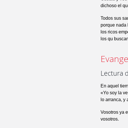
dichoso el qu
Todos sus san
porque nada l
los ricos em
los qu buscan
Evangel
Lectura d
En aquel tiem
«Yo soy la ve
lo arranca, y 
Vosotros ya e
vosotros.