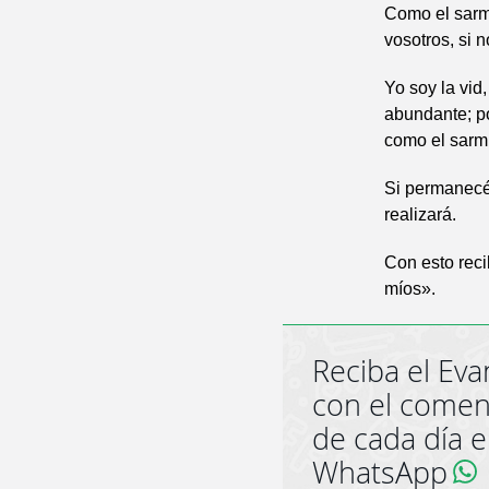
Como el sarmi
vosotros, si 
Yo soy la vid
abundante; po
como el sarmi
Si permanecéi
realizará.
Con esto reci
míos».
Reciba el Eva
con el comen
de cada día 
WhatsApp