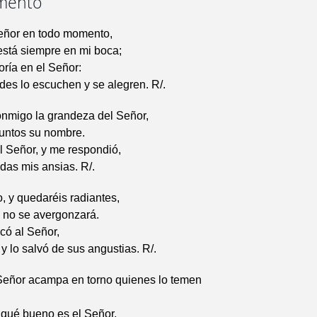
mento
eñor en todo momento,
está siempre en mi boca;
oría en el Señor:
des lo escuchen y se alegren. R/.
nmigo la grandeza del Señor,
untos su nombre.
l Señor, y me respondió,
odas mis ansias. R/.
 y quedaréis radiantes,
o no se avergonzará.
ocó al Señor,
 y lo salvó de sus angustias. R/.
 Señor acampa en torno quienes lo temen
 qué bueno es el Señor,