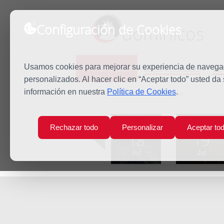
Configuración de Cookies
dominicos
Predicación
Espiritualidad
Es
Usamos cookies para mejorar su experiencia de navegaci
personalizados. Al hacer clic en “Aceptar todo” usted da
información en nuestra
Política de Cookies
.
Inicio
Predicación
Santa Brígida
Lun
Mar
Rechazar todo
Personalizar
Aceptar to
18
19
Jul
Jul