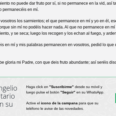
ento no puede dar fruto por sí, si no permanece en la vid, así 
no permanecéis en mí.
, vosotros los sarmientos; el que permanece en mí y yo en él, es
rque sin mí no podéis hacer nada. Al que no permanece en mí lo
ento, y se seca; luego los recogen y los echan al fuego, y arden
s en mí y mis palabras permanecen en vosotros, pedid lo que 
be gloria mi Padre, con que deis fruto abundante; así seréis dis
ngelio
Haga click en
"Suscribirme"
desde su móvil y
luego pulse el botón
"Seguir"
en su WhatsApp.
tario
en su
Active el
icono de la campana
para que su
teléfono le avise de las novedades.