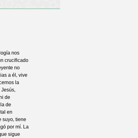
logía nos
ún crucificado
reyente no
ias a él, vive
cernos la
o Jesús,
ni de
lla de
tal en
e suyo, tiene
gó por mí. La
 que sigue