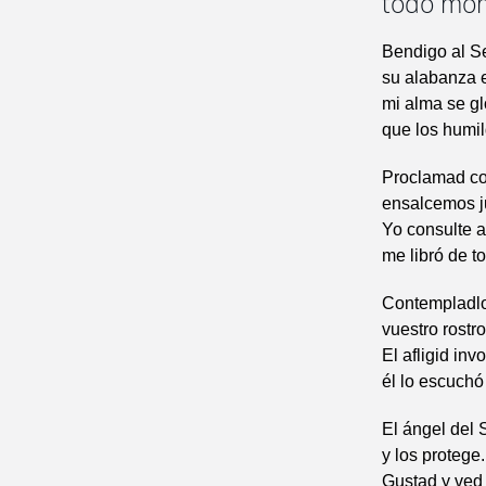
todo mo
Bendigo al S
su alabanza 
mi alma se gl
que los humil
Proclamad co
ensalcemos j
Yo consulte a
me libró de t
Contempladlo,
vuestro rostr
El afligid inv
él lo escuchó
El ángel del
y los protege.
Gustad y ved