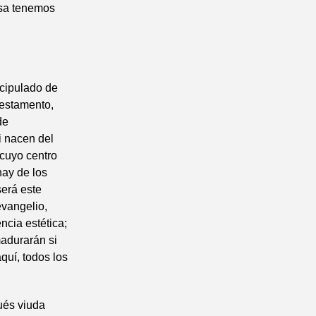
osa tenemos
scipulado de
Testamento,
de
i nacen del
 cuyo centro
hay de los
será este
evangelio,
ncia estética;
adurarán si
aquí, todos los
ués viuda