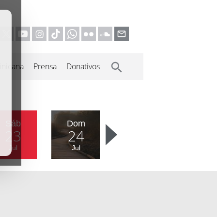
inicana
Prensa
Donativos
Sáb
Dom
23
24
Jul
Jul