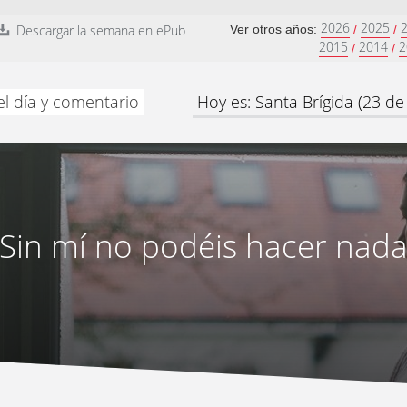
2026
2025
Descargar la semana en ePub
Ver otros años:
/
/
2015
2014
2
/
/
el día y comentario
Hoy es: Santa Brígida (23 de 
Sin mí no podéis hacer nad