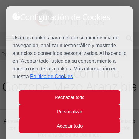
Configuración de Cookies
dominicos
Usamos cookies para mejorar su experiencia de
MENÚ
navegación, analizar nuestro tráfico y mostrarle
Predicación
anuncios o contenidos personalizados. Al hacer clic
en “Aceptar todo” usted da su consentimiento a
Contactar con Hna.
nuestro uso de las cookies. Más información en
nuestra
Política de Cookies
.
Gotzone Mezo Aranzibia
O.P.
Rechazar todo
Personalizar
A través del siguiente formulario puede ponerse en contacto
Aceptar todo
con
Hna. Gotzone Mezo Aranzibia O.P.
, Congregación
Romana de Santo Domingo.