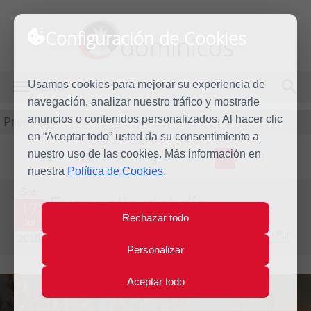
Configuración de Cookies
dominicos
Usamos cookies para mejorar su experiencia de
MENÚ
navegación, analizar nuestro tráfico y mostrarle
Predicación
anuncios o contenidos personalizados. Al hacer clic
en “Aceptar todo” usted da su consentimiento a
nuestro uso de las cookies. Más información en
L
M
X
J
V
S
D
nuestra
Política de Cookies
.
Sáb
Evangelio del día
17
Rechazar todo
Jul
Decimoquinta semana del Tiempo Ordinario - Año Par
2010
Personalizar
Aceptar todo