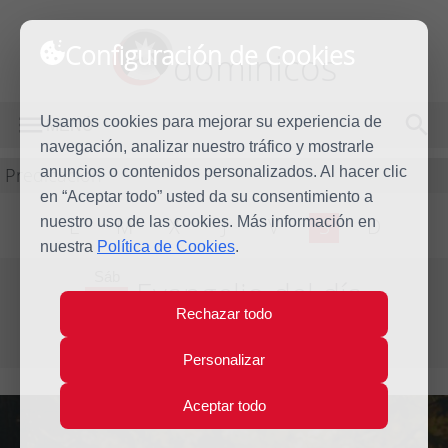
Configuración de Cookies
dominicos
Usamos cookies para mejorar su experiencia de
MENÚ
navegación, analizar nuestro tráfico y mostrarle
Predicación
anuncios o contenidos personalizados. Al hacer clic
en “Aceptar todo” usted da su consentimiento a
nuestro uso de las cookies. Más información en
L
M
X
J
V
S
D
nuestra
Política de Cookies
.
Sáb
Evangelio del día
22
Rechazar todo
Mar
Segunda semana de Cuaresma
2014
Personalizar
Aceptar todo