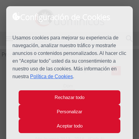
Configuración de Cookies
dominicos
Usamos cookies para mejorar su experiencia de
MENÚ
navegación, analizar nuestro tráfico y mostrarle
Predicación
anuncios o contenidos personalizados. Al hacer clic
en “Aceptar todo” usted da su consentimiento a
nuestro uso de las cookies. Más información en
L
M
X
J
V
S
D
nuestra
Política de Cookies
.
Dom
30
Rechazar todo
Mar
2014
Homilía IV Domingo de
Personalizar
Cuaresma
Aceptar todo
Año litúrgico 2013 - 2014 - (Ciclo A)