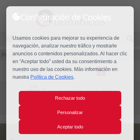
Configuración de Cookies
dominicos
Usamos cookies para mejorar su experiencia de
MENÚ
navegación, analizar nuestro tráfico y mostrarle
Predicación
anuncios o contenidos personalizados. Al hacer clic
en “Aceptar todo” usted da su consentimiento a
nuestro uso de las cookies. Más información en
L
M
X
J
V
S
D
nuestra
Política de Cookies
.
Sáb
Evangelio del día
2
Rechazar todo
Mar
Segunda semana de Cuaresma
2013
Personalizar
Aceptar todo