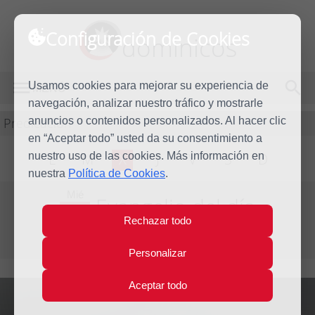
Configuración de Cookies
dominicos
Usamos cookies para mejorar su experiencia de
MENÚ
navegación, analizar nuestro tráfico y mostrarle
Predicación
anuncios o contenidos personalizados. Al hacer clic
en “Aceptar todo” usted da su consentimiento a
nuestro uso de las cookies. Más información en
L
M
X
J
V
S
D
nuestra
Política de Cookies
.
Mié
Evangelio del día
26
Rechazar todo
Mar
Tercera semana de Cuaresma
2014
Personalizar
Aceptar todo