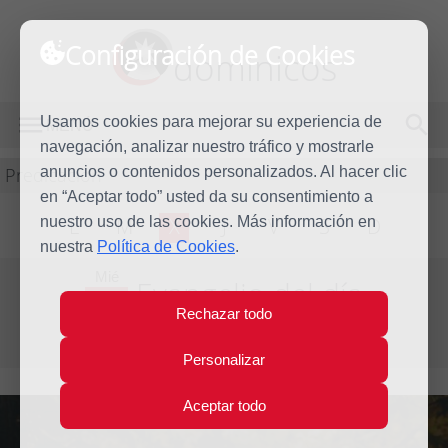
Configuración de Cookies
dominicos
Usamos cookies para mejorar su experiencia de
MENÚ
navegación, analizar nuestro tráfico y mostrarle
Predicación
anuncios o contenidos personalizados. Al hacer clic
en “Aceptar todo” usted da su consentimiento a
nuestro uso de las cookies. Más información en
L
M
X
J
V
S
D
nuestra
Política de Cookies
.
Mié
Evangelio del día
17
Rechazar todo
Feb
Primera Semana de Cuaresma
2016
Personalizar
Aceptar todo