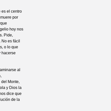
 es el centro
e muere por
rque
ngelio hoy nos
s. Pide,
 No es fácil
s, o lo que
y hacerse
caminarse al
,
 del Monte,
ola y Dios la
 nos dice que
lución de la