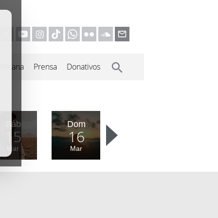
inicana
Prensa
Donativos
Sáb
Dom
15
16
Mar
Mar