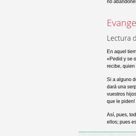
no abandones
Evangel
Lectura 
En aquel tiem
«Pedid y se o
recibe, quien
Si a alguno d
dará una serp
vuestros hijo
que le piden!
Así, pues, to
ellos; pues es