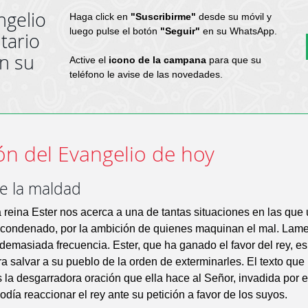
ngelio
Haga click en
"Suscribirme"
desde su móvil y
luego pulse el botón
"Seguir"
en su WhatsApp.
tario
en su
Active el
icono de la campana
para que su
teléfono le avise de las novedades.
ón del Evangelio de hoy
te la maldad
la reina Ester nos acerca a una de tantas situaciones en las que
 condenado, por la ambición de quienes maquinan el mal. Lam
 demasiada frecuencia. Ester, que ha ganado el favor del rey, e
ra salvar a su pueblo de la orden de exterminarles. El texto que
es la desgarradora oración que ella hace al Señor, invadida por 
día reaccionar el rey ante su petición a favor de los suyos.