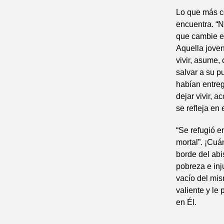
Lo que más c
encuentra. “N
que cambie el
Aquella jove
vivir, asume,
salvar a su p
habían entreg
dejar vivir, 
se refleja en
“Se refugió e
mortal”. ¡Cu
borde del abi
pobreza e inju
vacío del mis
valiente y le
en Él.