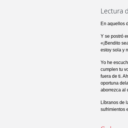
Lectura de
En aquellos d
Y se postró e
«¡Bendito sea
estoy sola y 
Yo he escucha
cumplen tu vo
fuera de ti. 
oportuna dela
aborrezca al 
Líbranos de 
sufrimientos 