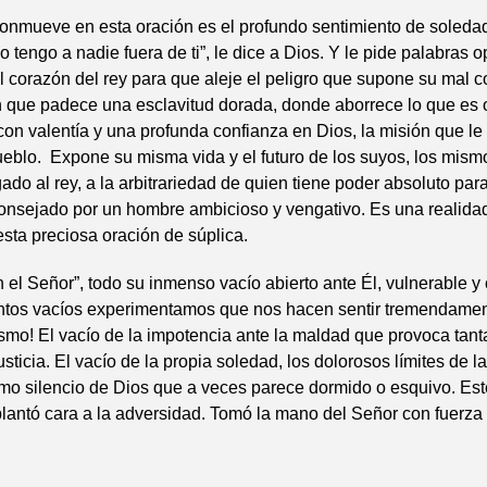
onmueve en esta oración es el profundo sentimiento de soleda
o tengo a nadie fuera de ti”, le dice a Dios. Y le pide palabras 
 corazón del rey para que aleje el peligro que supone su mal 
n que padece una esclavitud dorada, donde aborrece lo que es 
 con valentía y una profunda confianza en Dios, la misión que le
ueblo. Expone su misma vida y el futuro de los suyos, los mism
ado al rey, a la arbitrariedad de quien tiene poder absoluto par
aconsejado por un hombre ambicioso y vengativo. Es una realida
 esta preciosa oración de súplica.
n el Señor”, todo su inmenso vacío abierto ante Él, vulnerable y
ántos vacíos experimentamos que nos hacen sentir tremendament
smo! El vacío de la impotencia ante la maldad que provoca tanta
sticia. El vacío de la propia soledad, los dolorosos límites de la
mo silencio de Dios que a veces parece dormido o esquivo. Est
 plantó cara a la adversidad. Tomó la mano del Señor con fuerza 