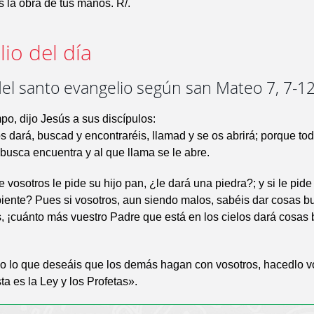
 la obra de tus manos. R/.
io del día
del santo evangelio según san Mateo 7, 7-1
po, dijo Jesús a sus discípulos:
s dará, buscad y encontraréis, llamad y se os abrirá; porque to
 busca encuentra y al que llama se le abre.
e vosotros le pide su hijo pan, ¿le dará una piedra?; y si le pid
iente? Pues si vosotros, aun siendo malos, sabéis dar cosas b
s, ¡cuánto más vuestro Padre que está en los cielos dará cosas
do lo que deseáis que los demás hagan con vosotros, hacedlo v
ta es la Ley y los Profetas».