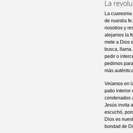
La revol
La cuaresma e
de nuestra fe
nosotros y re
alejamos la f
mete a Dios e
busca, llama,
pedir o inter
pedimos para 
más auténtica
Veíamos en la
patio interior
condenados a
Jesús invita 
escuchó, porq
Dios es nuest
bondad de Di