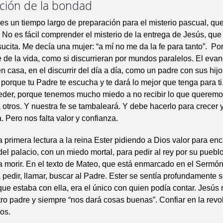
ución de la bondad
s un tiempo largo de preparación para el misterio pascual, que
. No es fácil comprender el misterio de la entrega de Jesús, qu
sucita. Me decía una mujer: “a mí no me da la fe para tanto”. Po
e de la vida, como si discurrieran por mundos paralelos. El eva
n casa, en el discurrir del día a día, como un padre con sus hijo
 porque tu Padre te escucha y te dará lo mejor que tenga para ti.
ceder, porque tenemos mucho miedo a no recibir lo que queremo
otros. Y nuestra fe se tambaleará. Y debe hacerlo para crecer 
. Pero nos falta valor y confianza.
 primera lectura a la reina Ester pidiendo a Dios valor para en
 del palacio, con un miedo mortal, para pedir al rey por su pueblo
 morir. En el texto de Mateo, que está enmarcado en el Sermón
a pedir, llamar, buscar al Padre. Ester se sentía profundamente s
ue estaba con ella, era el único con quien podía contar. Jesús
ro padre y siempre “nos dará cosas buenas”. Confiar en la revo
os.