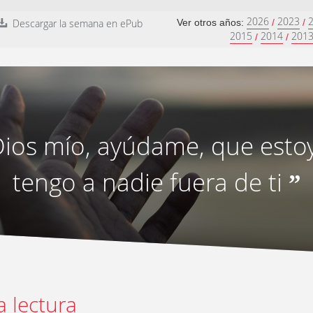
2026
2023
Descargar la semana en ePub
Ver otros años:
/
/
2015
2014
201
/
/
Dios mío, ayúdame, que estoy
tengo a nadie fuera de ti
”
a lectura