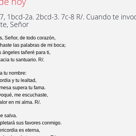
de hoy
7, 1bcd-2a. 2bcd-3. 7c-8 R/. Cuando te inv
te, Señor
s, Señor, de todo corazón,
haste las palabras de mi boca;
s ángeles tañeré para ti,
acia tu santuario. R/.
a tu nombre:
ordia y tu lealtad,
omesa supera tu fama.
voqué, me escuchaste,
alor en mi alma. R/.
e salva.
pletará sus favores conmigo.
ericordia es eterna,