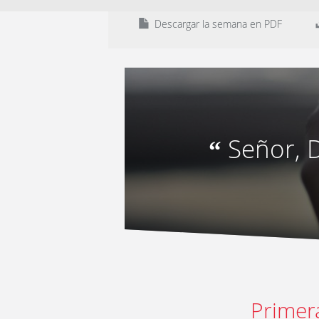
Descargar la semana en PDF
Señor, 
“
Primer