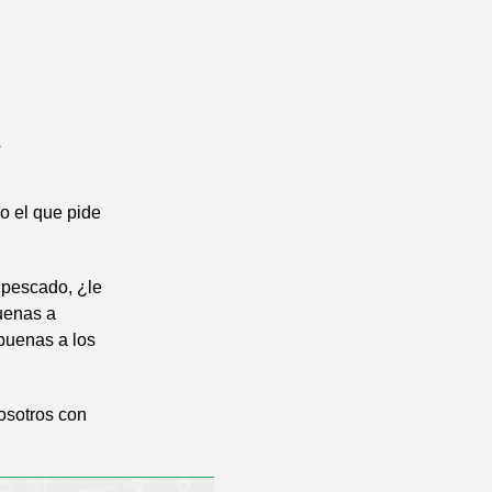
2
do el que pide
e pescado, ¿le
uenas a
 buenas a los
osotros con