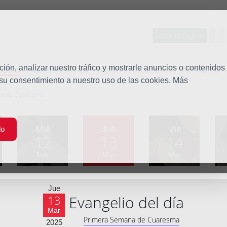
Entorno seguro
tudio
ón, analizar nuestro tráfico y mostrarle anuncios o contenidos
Quiénes somos
Misión
Vocaciones
Familia Dom
 su consentimiento a nuestro uso de las cookies. Más
na de Cuaresma
Mié
Jue
Vie
do
12
13
14
Mar
Mar
Mar
Jue
Evangelio del día
13
Mar
Primera Semana de Cuaresma
2025