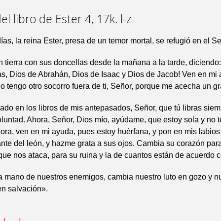
l libro de Ester 4, 17k. l-z
ías, la reina Ester, presa de un temor mortal, se refugió en el Se
n tierra con sus doncellas desde la mañana a la tarde, diciendo:
s, Dios de Abrahán, Dios de Isaac y Dios de Jacob! Ven en mi
no tengo otro socorro fuera de ti, Señor, porque me acecha un gr
do en los libros de mis antepasados, Señor, que tú libras siem
luntad. Ahora, Señor, Dios mío, ayúdame, que estoy sola y no 
Ahora, ven en mi ayuda, pues estoy huérfana, y pon en mis labio
nte del león, y hazme grata a sus ojos. Cambia su corazón par
que nos ataca, para su ruina y la de cuantos están de acuerdo c
la mano de nuestros enemigos, cambia nuestro luto en gozo y n
en salvación».