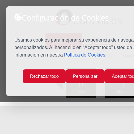
Configuración de Cookies
dominicos
Predicación
Espiritualidad
Es
Usamos cookies para mejorar su experiencia de navegaci
personalizados. Al hacer clic en “Aceptar todo” usted da
información en nuestra
Política de Cookies
.
Inicio
Predicación
Jueves de la Primera Sema
Lun
Mar
Rechazar todo
Personalizar
Aceptar to
10
11
Mar
Mar