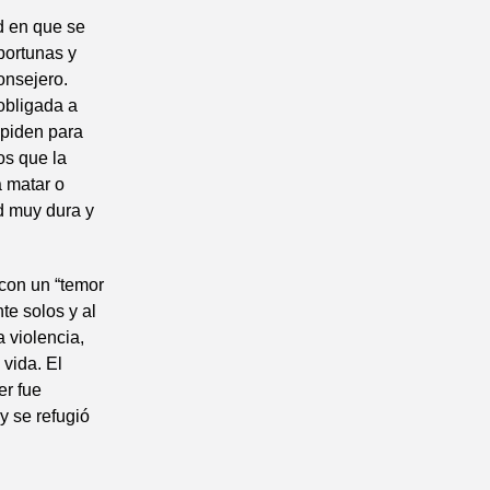
d en que se
oportunas y
consejero.
obligada a
 piden para
os que la
a matar o
d muy dura y
 con un “temor
e solos y al
 violencia,
 vida. El
er fue
y se refugió