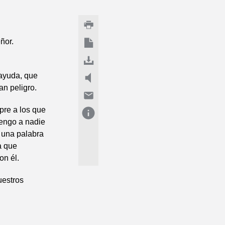
ñor.
 ayuda, que
an peligro.
pre a los que
tengo a nadie
s una palabra
a que
on él.
uestros