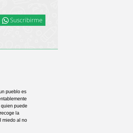
Suscribirme
 un pueblo es
entablemente
s quien puede
 recoge la
el miedo al no