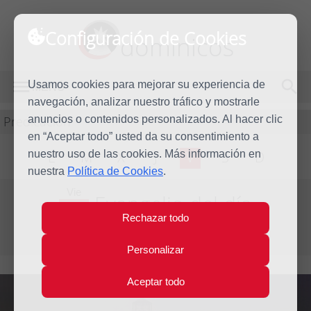
Configuración de Cookies
dominicos
Usamos cookies para mejorar su experiencia de
MENÚ
navegación, analizar nuestro tráfico y mostrarle
Predicación
anuncios o contenidos personalizados. Al hacer clic
en “Aceptar todo” usted da su consentimiento a
nuestro uso de las cookies. Más información en
L
M
X
J
V
S
D
nuestra
Política de Cookies
.
Vie
Evangelio del día
11
Rechazar todo
May
Quinta Semana de Pascua
2012
Personalizar
Aceptar todo