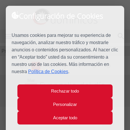
Configuración de Cookies
dominicos
Usamos cookies para mejorar su experiencia de
MENÚ
navegación, analizar nuestro tráfico y mostrarle
Predicación
anuncios o contenidos personalizados. Al hacer clic
en “Aceptar todo” usted da su consentimiento a
nuestro uso de las cookies. Más información en
L
M
X
J
V
S
D
nuestra
Política de Cookies
.
Mar
Evangelio del día
15
Rechazar todo
May
Sexta Semana de Pascua
2012
Personalizar
Aceptar todo
Lecturas del día y comentario