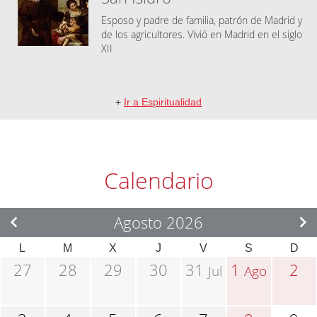
Esposo y padre de familia, patrón de Madrid y
de los agricultores. Vivió en Madrid en el siglo
XII
+
Ir a Espiritualidad
Calendario
Agosto 2026
L
M
X
J
V
S
D
27
28
29
30
31
1
2
Jul
Ago