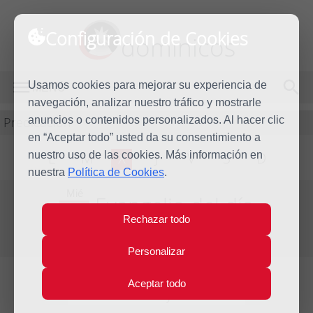
Configuración de Cookies
dominicos
Usamos cookies para mejorar su experiencia de
MENÚ
navegación, analizar nuestro tráfico y mostrarle
Predicación
anuncios o contenidos personalizados. Al hacer clic
en “Aceptar todo” usted da su consentimiento a
nuestro uso de las cookies. Más información en
L
M
X
J
V
S
D
nuestra
Política de Cookies
.
Mié
Evangelio del día
16
Rechazar todo
May
Sexta Semana de Pascua
2012
Personalizar
Aceptar todo
Lecturas del día y comentario