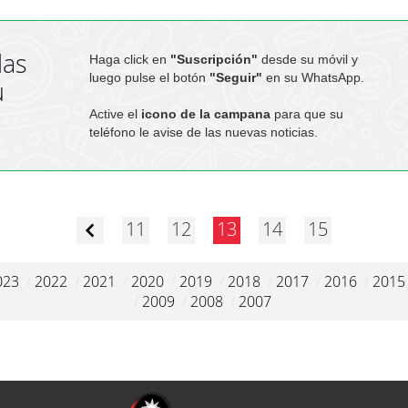
las
Haga click en
"Suscripción"
desde su móvil y
luego pulse el botón
"Seguir"
en su WhatsApp.
u
Active el
icono de la campana
para que su
teléfono le avise de las nuevas noticias.
11
12
13
14
15
023
/
2022
/
2021
/
2020
/
2019
/
2018
/
2017
/
2016
/
2015
/
2009
/
2008
/
2007