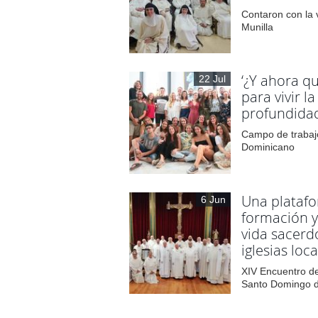
Contaron con la 
Munilla
‘¿Y ahora qu
22 Jul
para vivir l
profundidad
Campo de trabajo
Dominicano
Una platafo
6 Jun
formación y
vida sacerdo
iglesias loc
XIV Encuentro de
Santo Domingo 