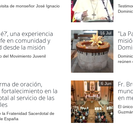
visita de monseñor José Ignacio
Testimo
Dominic
é?’, una experiencia
"La P
16 Jul
a fe en comunidad y
misió
 desde la misión
Domi
 del Movimiento Juvenil
Dominic
reúnen 
rma de oración,
Fr. B
6 Jun
 fortalecimiento en la
mundo
tal al servicio de las
en me
ales
El únic
Guzmán
 la Fratenidad Sacerdotal de
de España