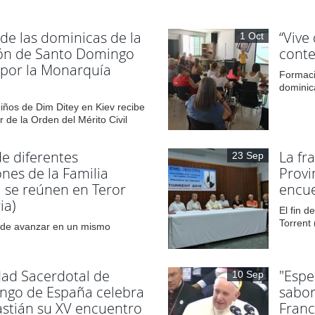
de las dominicas de la
“Vive
1 Oct
ón de Santo Domingo
cont
 por la Monarquía
Formaci
dominic
iños de Dim Ditey en Kiev recibe
 de la Orden del Mérito Civil
e diferentes
La fr
23 Sep
nes de la Familia
Provi
 se reúnen en Teror
encue
ia)
El fin 
Torrent 
o de avanzar en un mismo
dad Sacerdotal de
"Espe
10 Sep
ngo de España celebra
sabor
stián su XV encuentro
Fran