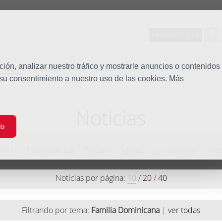
Entorno seguro
tudio
ón, analizar nuestro tráfico y mostrarle anuncios o contenidos
Quiénes somos
Misión
Vocaciones
Familia Dom
 su consentimiento a nuestro uso de las cookies. Más
Noticias
do
ismo
Espiritualidad
Estudio
Iglesia
Justicia y paz
Mun
Noticias por página:
10
/
20
/
40
Filtrando por tema:
Familia Dominicana
|
ver todas