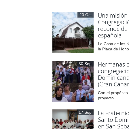
Una misión 
20 Oct
Congregaci
reconocida
española
La Casa de los N
la Placa de Honor
Hermanas d
30 Sep
congregacio
Dominicana
(Gran Canar
Con el propósit
proyecto
La Fraterni
17 Sep
Santo Domi
en San Seba