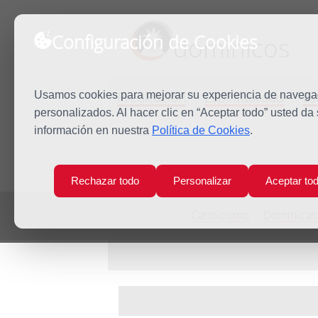
Configuración de Cookies
dominicos
Predicación
Espiritualidad
Es
Usamos cookies para mejorar su experiencia de navegaci
personalizados. Al hacer clic en “Aceptar todo” usted da
información en nuestra
Política de Cookies
.
Inicio
Noticias
Rechazar todo
Personalizar
Aceptar to
Catolicismo
Dominican