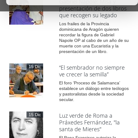
Gabriel Nápole: Misa y
presentación de dos libros
que recogen su legado
Los frailes de la Provincia
dominicana de Aragón quieren
recordar la figura de Gabriel
Napole OP al cabo de un año de su
muerte con una Eucaristía y la
presentación de un libro.
“El sembrador no siempre
15 Dic
ve crecer la semilla”
El foro ‘Proceso de Salamanca’
establece un diálogo entre teólogos
y pastoralistas desde la sociedad
secular.
Luz verde de Roma a
15 Dic
Práxedes Fernández, "la
santa de Mieres"
El Papa Francisco autoriza la