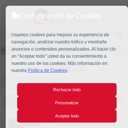
Configuración de Cookies
dominicos
Usamos cookies para mejorar su experiencia de
MENÚ
navegación, analizar nuestro tráfico y mostrarle
Noticias
anuncios o contenidos personalizados. Al hacer clic
en “Aceptar todo” usted da su consentimiento a
Noticias
nuestro uso de las cookies. Más información en
nuestra
Política de Cookies
.
Noticias por página:
10
/
20
/
40
Rechazar todo
Filtrando por año:
2014
|
ver todas
Personalizar
Aceptar todo
Al año de la Pascua de Fr.
18 Dic