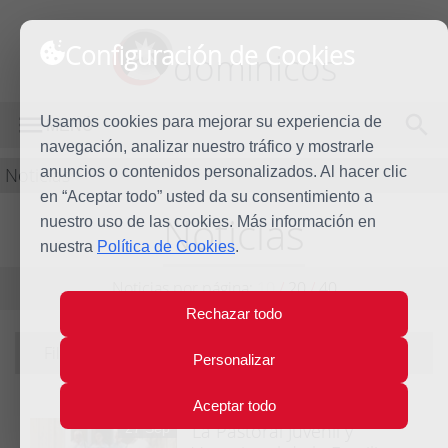
Configuración de Cookies
dominicos
Usamos cookies para mejorar su experiencia de
MENÚ
navegación, analizar nuestro tráfico y mostrarle
Noticias
anuncios o contenidos personalizados. Al hacer clic
en “Aceptar todo” usted da su consentimiento a
Noticias
nuestro uso de las cookies. Más información en
nuestra
Política de Cookies
.
Noticias por página:
10
/
20
/
40
Rechazar todo
Filtrando por tema:
Familia Dominicana
|
ver todas
Personalizar
Aceptar todo
La Pastoral Juvenil y
27 Sep