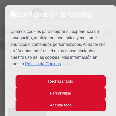
Configuración de Cookies
dominicos
Usamos cookies para mejorar su experiencia de
MENÚ
navegación, analizar nuestro tráfico y mostrarle
Noticias
anuncios o contenidos personalizados. Al hacer clic
en “Aceptar todo” usted da su consentimiento a
Noticias
nuestro uso de las cookies. Más información en
nuestra
Política de Cookies
.
Noticias por página:
10
/
20
/
40
Rechazar todo
Filtrando por tema:
Familia Dominicana
|
ver todas
Personalizar
Aceptar todo
Sara Canteli, la joven
5 Feb