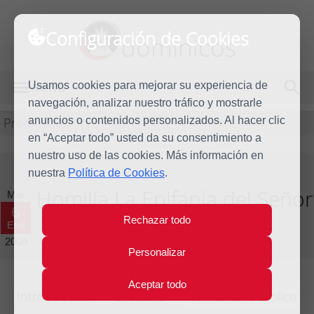
Configuración de Cookies
dominicos
Usamos cookies para mejorar su experiencia de
MENÚ
navegación, analizar nuestro tráfico y mostrarle
Predicación
anuncios o contenidos personalizados. Al hacer clic
en “Aceptar todo” usted da su consentimiento a
nuestro uso de las cookies. Más información en
nuestra
Política de Cookies
.
Homilía La Epifanía del Señor
Mar
6
Rechazar todo
Ene
Año litúrgico 2008 - 2009 - (Ciclo B)
2009
Personalizar
Aceptar todo
Introducción
Lecturas
Comentario bíblico