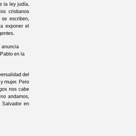
 la ley judía,
os cristianos
 se escriben,
 a exponer el
gentes.
e anuncia
 Pablo en la
ersalidad del
 y mujer. Pero
agos nos cabe
ino andamos,
l Salvador en