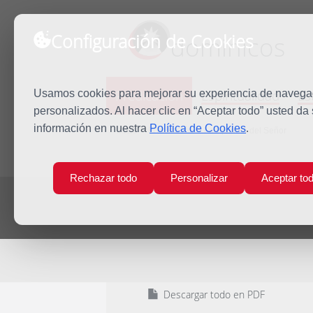
Configuración de Cookies
dominicos
Predicación
Espiritualidad
Es
Usamos cookies para mejorar su experiencia de navegaci
personalizados. Al hacer clic en “Aceptar todo” usted da
información en nuestra
Política de Cookies
.
Inicio
Predicación
La Epifanía del Señor
Rechazar todo
Personalizar
Aceptar to
Descargar todo en PDF