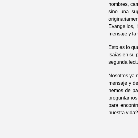
hombres, camb
sino una sup
originariame
Evangelios, 
mensaje y la 
Esto es lo qu
Isaías en su 
segunda lectu
Nosotros ya 
mensaje y de 
hemos de pas
preguntarno
para encontr
nuestra vida