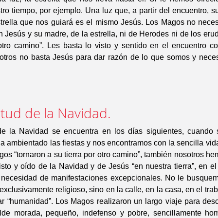
tro tiempo, por ejemplo. Una luz que, a partir del encuentro, s
estrella que nos guiará es el mismo Jesús. Los Magos no necesi
 Jesús y su madre, de la estrella, ni de Herodes ni de los erudi
otro camino”. Les basta lo visto y sentido en el encuentro c
otros no basta Jesús para dar razón de lo que somos y neces
itud de la Navidad.
de la Navidad se encuentra en los días siguientes, cuando s
a ambientado las fiestas y nos encontramos con la sencilla vid
s “tornaron a su tierra por otro camino”, también nosotros hem
to y oído de la Navidad y de Jesús “en nuestra tierra”, en e
n necesidad de manifestaciones excepcionales. No le busquem
 exclusivamente religioso, sino en la calle, en la casa, en el tr
r “humanidad”. Los Magos realizaron un largo viaje para desc
de morada, pequeño, indefenso y pobre, sencillamente hom