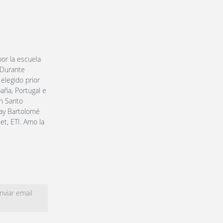
or la escuela
 Durante
elegido prior
aña, Portugal e
en Santo
ray Bartolomé
et, ETI. Amo la
viar email