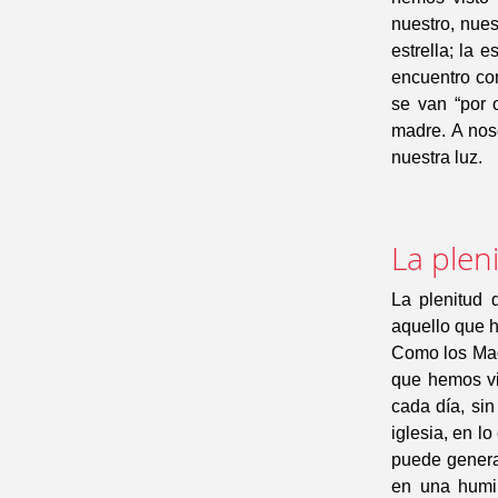
nuestro, nues
estrella; la 
encuentro con
se van “por 
madre. A nos
nuestra luz.
La plen
La plenitud 
aquello que h
Como los Mago
que hemos vis
cada día, si
iglesia, en lo
puede genera
en una humil