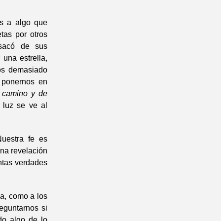
s a algo que
tas por otros
 sacó de sus
 una estrella,
mos demasiado
a ponernos en
n camino y de
 luz se ve al
uestra fe es
una revelación
ntas verdades
va, como a los
reguntarnos si
ido algo de lo