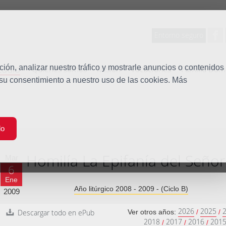
Entorno seguro
tudio
ón, analizar nuestro tráfico y mostrarle anuncios o contenidos
Quiénes somos
Misión
Vocaciones
Familia Dom
 su consentimiento a nuestro uso de las cookies. Más
do
Homilía La Epifanía del Señor
Mar
6
Ene
Año litúrgico 2008 - 2009 - (Ciclo B)
2009
2026
2025
Descargar todo en ePub
Ver otros años:
/
/
2018
2017
2016
201
/
/
/