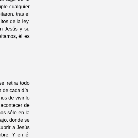
uple cualquier
taron, tras el
tos de la ley,
on Jesús y su
itamos, él es
e retira todo
a de cada día.
os de vivir lo
l acontecer de
os sólo en la
abajo, donde se
ubrir a Jesús
bre. Y en él