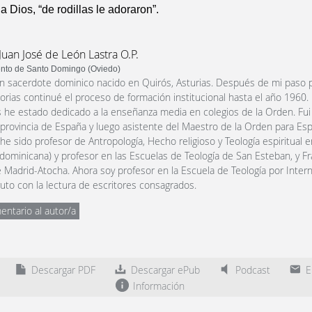
a Dios, “de rodillas le adoraron”.
Juan José de León Lastra O.P.
nto de Santo Domingo (Oviedo)
n sacerdote dominico nacido en Quirós, Asturias. Después de mi paso p
orias continué el proceso de formación institucional hasta el año 1960.
 he estado dedicado a la enseñanza media en colegios de la Orden. Fui 
a provincia de España y luego asistente del Maestro de la Orden para Esp
 he sido profesor de Antropología, Hecho religioso y Teología espiritual 
dominicana) y profesor en las Escuelas de Teología de San Esteban, y F
 Madrid-Atocha. Ahora soy profesor en la Escuela de Teología por Intern
uto con la lectura de escritores consagrados.
entario al autor/a
Descargar PDF
Descargar ePub
Podcast
En
Información