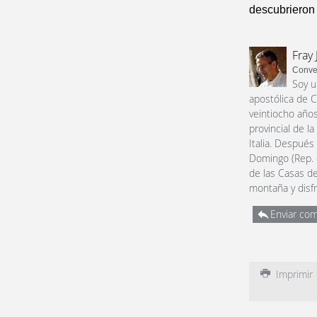
descubrieron 
Fray 
Conve
Soy u
apostólica de C
veintiocho años
provincial de l
Italia. Después
Domingo (Rep. 
de las Casas de
montaña y disfr
Enviar com
Imprimir