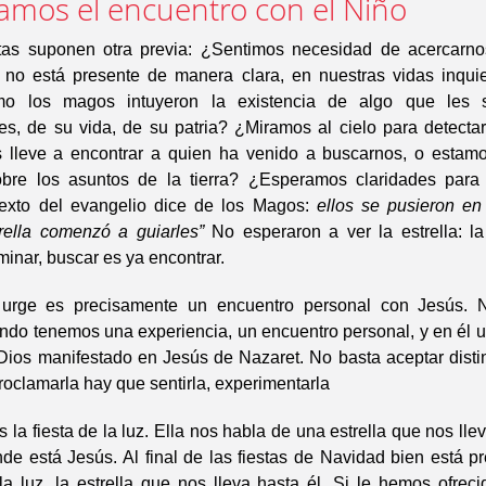
amos el encuentro con el Niño
as suponen otra previa: ¿Sentimos necesidad de acercarno
 no está presente de manera clara, en nuestras vidas inquie
mo los magos intuyeron la existencia de algo que les
es, de su vida, de su patria? ¿Miramos al cielo para detectar
 lleve a encontrar a quien ha venido a buscarnos, o esta
obre los asuntos de la tierra? ¿Esperamos claridades par
exto del evangelio dice de los Magos:
ellos se pusieron e
trella comenzó a guiarles”
No esperaron a ver la estrella: la
inar, buscar es ya encontrar.
urge es precisamente un encuentro personal con Jesús. N
ndo tenemos una experiencia, un encuentro personal, y en él 
 Dios manifestado en Jesús de Nazaret. No basta aceptar disti
roclamarla hay que sentirla, experimentarla
s la fiesta de la luz. Ella nos habla de una estrella que nos lle
e está Jesús. Al final de las fiestas de Navidad bien está p
a luz, la estrella que nos lleva hasta él. Si le hemos ofrec