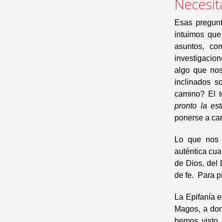
Necesit
Esas pregunt
intuimos que
asuntos, co
investigacion
algo que nos
inclinados s
camino? El t
pronto la es
ponerse a cam
Lo que nos 
auténtica cua
de Dios, del
de fe. Para p
La Epifanía e
Magos, a dond
hemos visto l