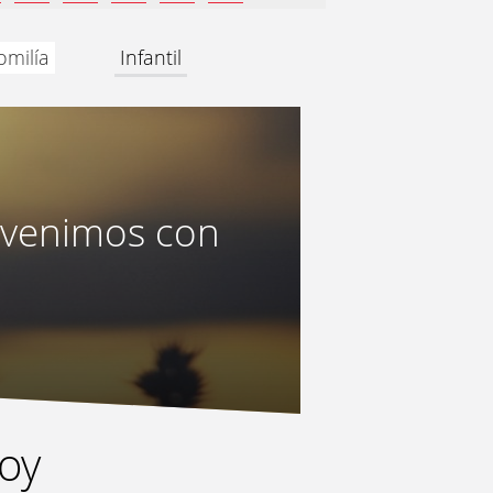
omilía
Infantil
y venimos con
hoy