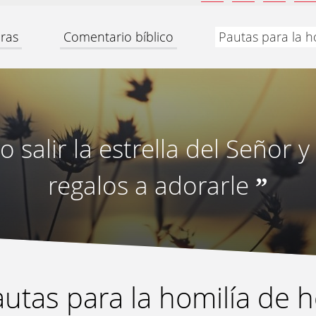
ras
Comentario bíblico
Pautas para la h
 salir la estrella del Señor 
regalos a adorarle
”
utas para la homilía de 