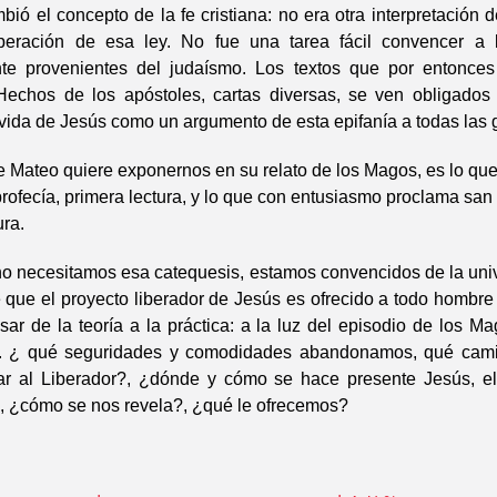
ió el concepto de la fe cristiana: no era otra interpretación de
eración de esa ley. No fue una tarea fácil convencer a l
nte provenientes del judaísmo. Los textos que por entonces
Hechos de los apóstoles, cartas diversas, se ven obligados
vida de Jesús como un argumento de esta epifanía a todas las 
e Mateo quiere exponernos en su relato de los Magos, es lo qu
profecía, primera lectura, y lo que con entusiasmo proclama san
ra.
no necesitamos esa catequesis, estamos convencidos de la univ
que el proyecto liberador de Jesús es ofrecido a todo hombre
ar de la teoría a la práctica: a la luz del episodio de los M
s. ¿ qué seguridades y comodidades abandonamos, qué cam
ar al Liberador?, ¿dónde y cómo se hace presente Jesús, e
?, ¿cómo se nos revela?, ¿qué le ofrecemos?