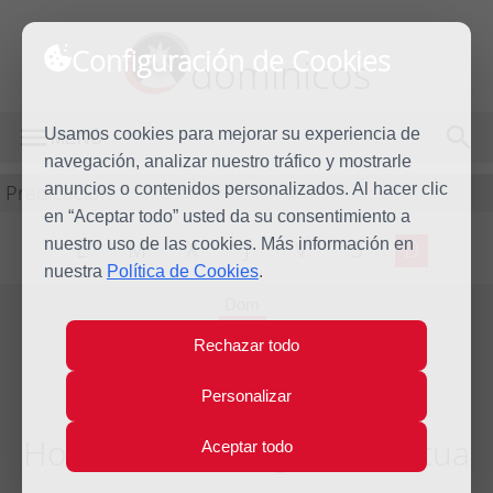
Configuración de Cookies
dominicos
Usamos cookies para mejorar su experiencia de
MENÚ
navegación, analizar nuestro tráfico y mostrarle
Predicación
anuncios o contenidos personalizados. Al hacer clic
en “Aceptar todo” usted da su consentimiento a
nuestro uso de las cookies. Más información en
L
M
X
J
V
S
D
nuestra
Política de Cookies
.
Dom
18
Rechazar todo
May
2014
Personalizar
Homilía V Domingo de Pascua
Aceptar todo