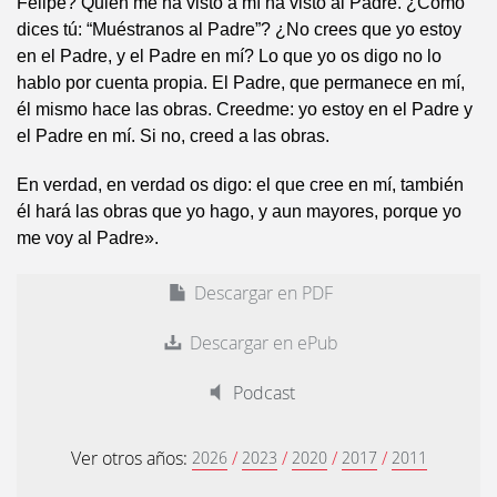
Felipe? Quien me ha visto a mí ha visto al Padre. ¿Cómo
dices tú: “Muéstranos al Padre”? ¿No crees que yo estoy
en el Padre, y el Padre en mí? Lo que yo os digo no lo
hablo por cuenta propia. El Padre, que permanece en mí,
él mismo hace las obras. Creedme: yo estoy en el Padre y
el Padre en mí. Si no, creed a las obras.
En verdad, en verdad os digo: el que cree en mí, también
él hará las obras que yo hago, y aun mayores, porque yo
me voy al Padre».
Descargar en PDF
Descargar en ePub
Podcast
Ver otros años:
/
/
/
/
2026
2023
2020
2017
2011