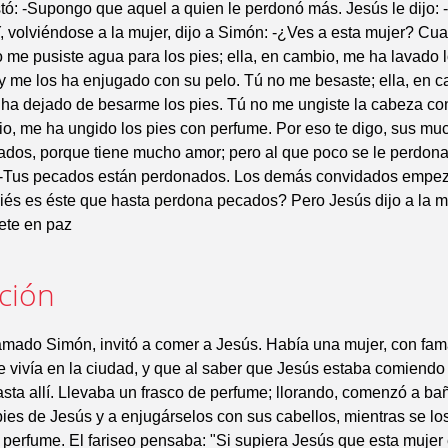
ó: -Supongo que aquel a quien le perdonó más. Jesús le dijo: 
, volviéndose a la mujer, dijo a Simón: -¿Ves a esta mujer? Cu
o me pusiste agua para los pies; ella, en cambio, me ha lavado 
y me los ha enjugado con su pelo. Tú no me besaste; ella, en 
 ha dejado de besarme los pies. Tú no me ungiste la cabeza co
io, me ha ungido los pies con perfume. Por eso te digo, sus m
ados, porque tiene mucho amor; pero al que poco se le perdon
jo: -Tus pecados están perdonados. Los demás convidados empez
uiés es éste que hasta perdona pecados? Pero Jesús dijo a la mu
ete en paz
ación
lamado Simón, invitó a comer a Jesús. Había una mujer, con fa
 vivía en la ciudad, y que al saber que Jesús estaba comiendo
hasta allí. Llevaba un frasco de perfume; llorando, comenzó a ba
pies de Jesús y a enjugárselos con sus cabellos, mientras se l
 perfume. El fariseo pensaba: "Si supiera Jesús que esta mujer