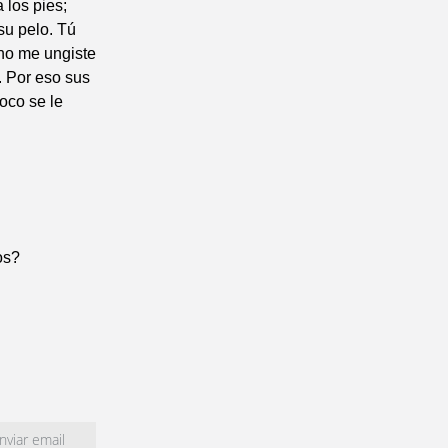
 los pies;
su pelo. Tú
 no me ungiste
. Por eso sus
oco se le
os?
viar email