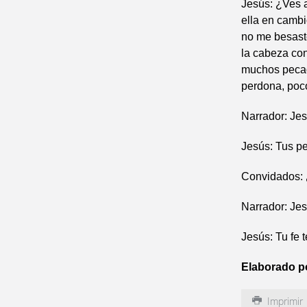
Jesús: ¿Ves a
ella en cambi
no me besaste
la cabeza con
muchos pecad
perdona, poc
Narrador: Jes
Jesús: Tus p
Convidados: 
Narrador: Jesú
Jesús: Tu fe 
Elaborado p
Imprimir