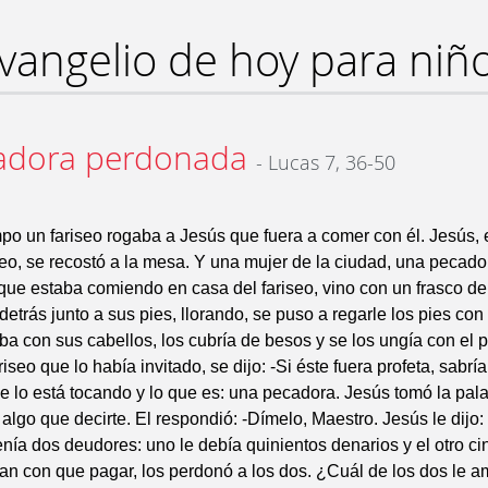
vangelio de hoy para niñ
adora perdonada
- Lucas 7, 36-50
po un fariseo rogaba a Jesús que fuera a comer con él. Jesús,
seo, se recostó a la mesa. Y una mujer de la ciudad, una pecador
que estaba comiendo en casa del fariseo, vino con un frasco de
etrás junto a sus pies, llorando, se puso a regarle los pies con
ba con sus cabellos, los cubría de besos y se los ungía con el 
ariseo que lo había invitado, se dijo: -Si éste fuera profeta, sabrí
e lo está tocando y lo que es: una pecadora. Jesús tomó la palabr
algo que decirte. El respondió: -Dímelo, Maestro. Jesús le dijo:
enía dos deudores: uno le debía quinientos denarios y el otro ci
an con que pagar, los perdonó a los dos. ¿Cuál de los dos le 