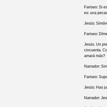
Fariseo: Si e
es: una peca
Jesús: Simón 
Fariseo: Díme
Jesús. Un pre
cincuenta. Co
amará más?
Narrador: Si
Fariseo: Sup
Jesús: Has j
Narrador: Jes