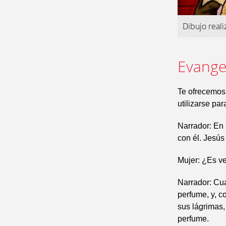
Dibujo real
Evangel
Te ofrecemos
utilizarse pa
Narrador: En 
con él. Jesús
Mujer: ¿Es v
Narrador: Cua
perfume, y, c
sus lágrimas,
perfume.