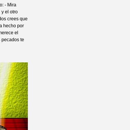
o: - Mira
y el otro
dos crees que
ha hecho por
merece el
s pecados te