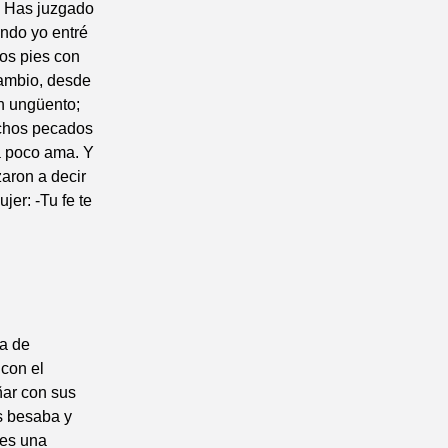
- Has juzgado
ando yo entré
los pies con
cambio, desde
n ungüento;
uchos pecados
a poco ama. Y
aron a decir
jer: -Tu fe te
ma de
 con el
ñar con sus
os besaba y
 es una