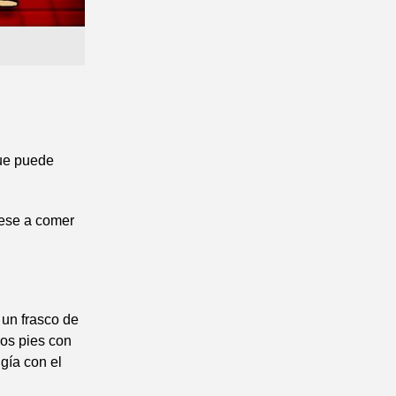
que puede
uese a comer
 un frasco de
los pies con
gía con el