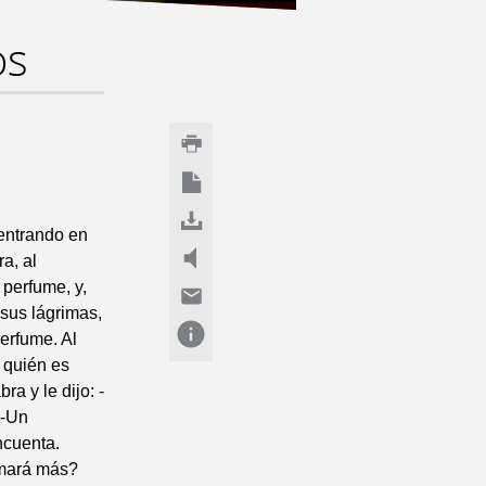
os
 entrando en
a, al
 perfume, y,
 sus lágrimas,
perfume. Al
a quién es
a y le dijo: -
 -Un
ncuenta.
amará más?