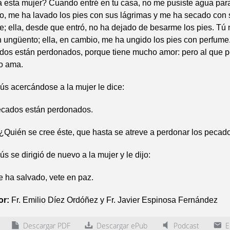
 esta mujer? Cuando entré en tu casa, no me pusiste agua para
o, me ha lavado los pies con sus lágrimas y me ha secado con 
; ella, desde que entró, no ha dejado de besarme los pies. Tú
 ungüento; ella, en cambio, me ha ungido los pies con perfume
os están perdonados, porque tiene mucho amor: pero al que p
o ama.
ús acercándose a la mujer le dice:
ecados están perdonados.
¿Quién se cree éste, que hasta se atreve a perdonar los pecad
s se dirigió de nuevo a la mujer y le dijo:
te ha salvado, vete en paz.
or:
Fr. Emilio Díez Ordóñez y Fr. Javier Espinosa Fernández
Descargar PDF
Descargar ePub
Podcast
En