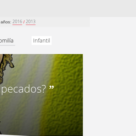
2016
2013
s años:
/
omilía
Infantil
s pecados?
”