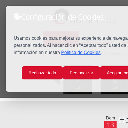
Configuración de Cookies
dominicos
Predicación
Espiritualidad
Es
Usamos cookies para mejorar su experiencia de navegaci
personalizados. Al hacer clic en “Aceptar todo” usted da
información en nuestra
Política de Cookies
.
Inicio
Predicación
XI Domingo del Tiempo Ordi
Lun
Mar
Rechazar todo
Personalizar
Aceptar to
7
8
Jun
Jun
Ho
Dom
13