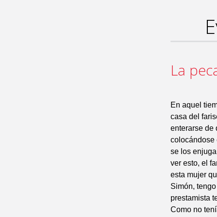
E
La pec
En aquel tiem
casa del fari
enterarse de 
colocándose d
se los enjuga
ver esto, el f
esta mujer qu
Simón, tengo 
prestamista t
Como no tení