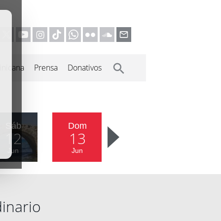
inicana
Prensa
Donativos
Sáb
Dom
12
13
Jun
Jun
inario