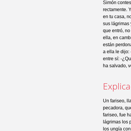
Simón contest
rectamente. Y
en tu casa, n
sus lágrimas 
que entró, no
ella, en camb
están perdon
a ella le di
entre sí: -¿Q
ha salvado, v
Explic
Un fariseo, l
pecadora, que
fariseo, fue 
lágrimas los 
los ungía con