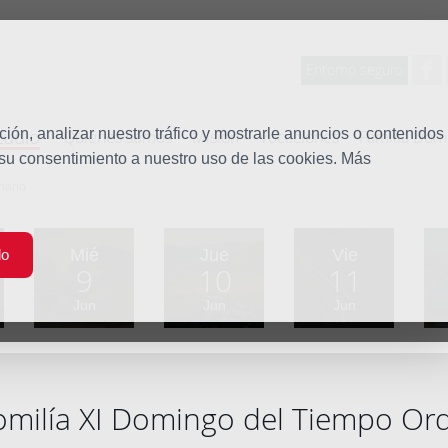
Entorno seguro
tudio
ón, analizar nuestro tráfico y mostrarle anuncios o contenidos
Quiénes somos
Misión
Vocaciones
Familia Dom
 su consentimiento a nuestro uso de las cookies. Más
nario
Mié
Jue
Vie
do
9
10
11
Jun
Jun
Jun
milía XI Domingo del Tiempo Ord