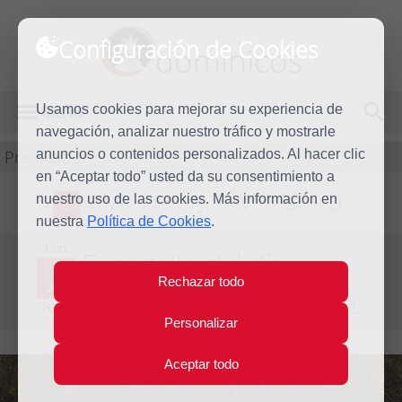
Configuración de Cookies
dominicos
Usamos cookies para mejorar su experiencia de
MENÚ
navegación, analizar nuestro tráfico y mostrarle
Predicación
anuncios o contenidos personalizados. Al hacer clic
en “Aceptar todo” usted da su consentimiento a
nuestro uso de las cookies. Más información en
L
M
X
J
V
S
D
nuestra
Política de Cookies
.
Lun
Evangelio del día
7
Rechazar todo
Jun
Décima semana del Tiempo Ordinario - Año Par
2010
Personalizar
Aceptar todo