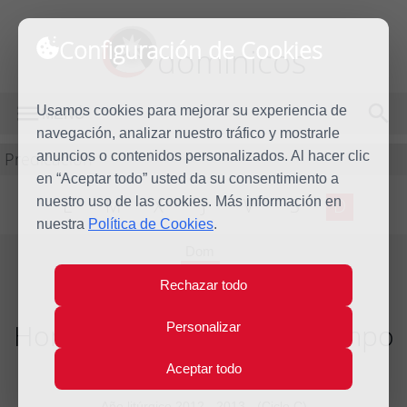
Configuración de Cookies
dominicos
Usamos cookies para mejorar su experiencia de
MENÚ
navegación, analizar nuestro tráfico y mostrarle
Predicación
anuncios o contenidos personalizados. Al hacer clic
en “Aceptar todo” usted da su consentimiento a
nuestro uso de las cookies. Más información en
L
M
X
J
V
S
D
nuestra
Política de Cookies
.
Dom
16
Rechazar todo
Jun
2013
Homilía XI Domingo del tiempo
Personalizar
ordinario
Aceptar todo
Año litúrgico 2012 - 2013 - (Ciclo C)